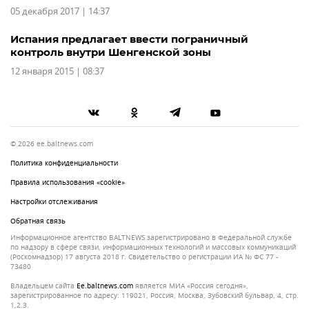
05 декабря 2017 | 14:37
Испания предлагает ввести пограничный
контроль внутри Шенгенской зоны
12 января 2015 | 08:37
© 2026 ee.baltnews.com
Политика конфиденциальности
Правила использования «cookie»
Настройки отслеживания
Обратная связь
Информационное агентство BALTNEWS зарегистрировано в Федеральной службе
по надзору в сфере связи, информационных технологий и массовых коммуникаций
(Роскомнадзор) 17 августа 2018 г. Свидетельство о регистрации ИА № ФС 77 -
73480
Владельцем сайта
ee.baltnews.com
является МИА «Россия сегодня»,
зарегистрированное по адресу: 119021, Россия, Москва, Зубовский бульвар, 4, стр.
1,2.3.