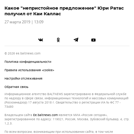
Какое "непристойное предложение" Юри Ратас
получил от Каи Каллас
27 марта 2019 | 13:09
© 2026 ee.baltnews.com
Политика конфиденциальности
Правила использования «cookie»
Настройки отслеживания
Обратная связь
Информационное агентство BALTNEWS зарегистрировано в Федеральной службе
по надзору в сфере связи, информационных технологий и массовых коммуникаций
(Роскомнадзор) 17 августа 2018 г. Свидетельство о регистрации ИА № ФС 77 -
73480
Владельцем сайта
ee.baltnews.com
является МИА «Россия сегодня»,
зарегистрированное по адресу: 119021, Россия, Москва, Зубовский бульвар, 4, стр.
1,2.3.
По всем вопросам, возникающим при использовании сайта, в том числе