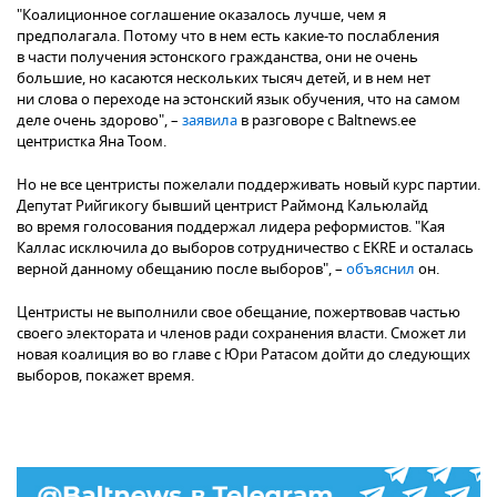
"Коалиционное соглашение оказалось лучше, чем я
предполагала. Потому что в нем есть какие-то послабления
в части получения эстонского гражданства, они не очень
большие, но касаются нескольких тысяч детей, и в нем нет
ни слова о переходе на эстонский язык обучения, что на самом
деле очень здорово", –
заявила
в разговоре с Baltnews.ee
центристка Яна Тоом.
Но не все центристы пожелали поддерживать новый курс партии.
Депутат Рийгикогу бывший центрист Раймонд Кальюлайд
во время голосования поддержал лидера реформистов. "Кая
Каллас исключила до выборов сотрудничество с EKRE и осталась
верной данному обещанию после выборов", –
объяснил
он.
Центристы не выполнили свое обещание, пожертвовав частью
своего электората и членов ради сохранения власти. Сможет ли
новая коалиция во во главе с Юри Ратасом дойти до следующих
выборов, покажет время.