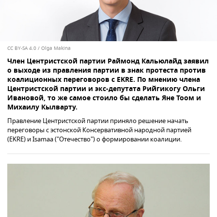
CC BY-SA 4.0
/
Olga Makina
Член Центристской партии Раймонд Кальюлайд заявил
о выходе из правления партии в знак протеста против
коалиционных переговоров с EKRE. По мнению члена
Центристской партии и экс-депутата Рийгикогу Ольги
Ивановой, то же самое стоило бы сделать Яне Тоом и
Михаилу Кылварту.
Правление Центристской партии приняло решение начать
переговоры с эстонской Консервативной народной партией
(EKRE) и Isamaa ("Отечество") о формировании коалиции.