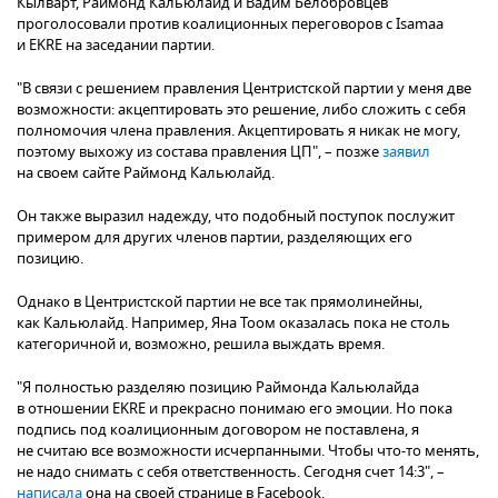
Кылварт, Раймонд Кальюлайд и Вадим Белобровцев
проголосовали против коалиционных переговоров с Isamaa
и EKRE на заседании партии.
"В связи с решением правления Центристской партии у меня две
возможности: акцептировать это решение, либо сложить с себя
полномочия члена правления. Акцептировать я никак не могу,
поэтому выхожу из состава правления ЦП", – позже
заявил
на своем сайте Раймонд Кальюлайд.
Он также выразил надежду, что подобный поступок послужит
примером для других членов партии, разделяющих его
позицию.
Однако в Центристской партии не все так прямолинейны,
как Кальюлайд. Например, Яна Тоом оказалась пока не столь
категоричной и, возможно, решила выждать время.
"Я полностью разделяю позицию Раймонда Кальюлайда
в отношении EKRE и прекрасно понимаю его эмоции. Но пока
подпись под коалиционным договором не поставлена, я
не считаю все возможности исчерпанными. Чтобы что-то менять,
не надо снимать с себя ответственность. Сегодня счет 14:3", –
написала
она на своей странице в Facebook.