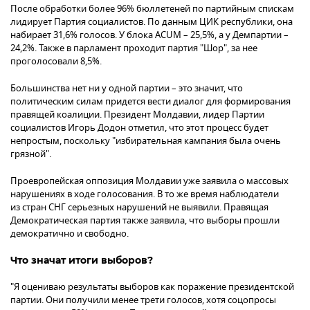
После обработки более 96% бюллетеней по партийным спискам
лидирует Партия социалистов. По данным ЦИК республики, она
набирает 31,6% голосов. У блока ACUM – 25,5%, а у Демпартии –
24,2%. Также в парламент проходит партия "Шор", за нее
проголосовали 8,5%.
Большинства нет ни у одной партии – это значит, что
политическим силам придется вести диалог для формирования
правящей коалиции. Президент Молдавии, лидер Партии
социалистов Игорь Додон отметил, что этот процесс будет
непростым, поскольку "избирательная кампания была очень
грязной".
Проевропейская оппозиция Молдавии уже заявила о массовых
нарушениях в ходе голосования. В то же время наблюдатели
из стран СНГ серьезных нарушений не выявили. Правящая
Демократическая партия также заявила, что выборы прошли
демократично и свободно.
Что значат итоги выборов?
"Я оцениваю результаты выборов как поражение президентской
партии. Они получили менее трети голосов, хотя соцопросы