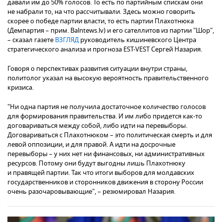
давали им до 50% голосов. То есть по партийным спискам они
не набрали то, на что рассчитывали. Здесь можно говорить
скорее о победе партии власти, то есть партии Плахотнюка
(Демпартия – прим. Balntews.lv) и его сателлитов из партии "Шор",
– сказал газете
ВЗГЛЯД
руководитель кишиневского Центра
стратегического анализа и прогноза EST-VEST Сергей Назария.
Говоря о перспективах развития ситуации внутри страны,
политолог указал на высокую вероятность правительственного
кризиса.
"Ни одна партия не получила достаточное количество голосов
для формирования правительства. И им либо придется как-то
договариваться между собой, либо идти на перевыборы.
Договариваться с Плахотнюком – это политическая смерть и для
левой оппозиции, и для правой. А идти на досрочные
перевыборы – у них нет ни финансовых, ни административных
ресурсов. Потому они будут выгодны лишь Плахотнюку
и правящей партии. Так что итоги выборов для молдавских
государственников и сторонников движения в сторону России
очень разочаровывающие", – резюмировал Назария.