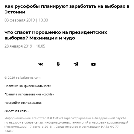
Как русофобы планируют заработать на выборах в
Эстонии
03 февраля 2019 | 10:00
Что спасет Порошенко на президентских
выборах? Махинации и чудо
28 января 2019 | 10:05
© 2026 ee.baltnews.com
Политика конфиденциальности
Правила использования «cookie»
Настройки отслеживания
Обратная связь
Информационное агентство BALTNEWS зарегистрировано в Федеральной службе
по надзору в сфере связи, информационных технологий и массовых коммуникаций
(Роскомнадзор) 17 августа 2018 г. Свидетельство о регистрации ИА № ФС 77 -
73480