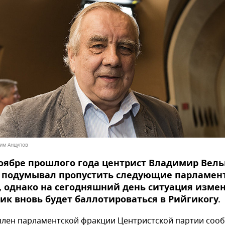
дим Анцупов
оябре прошлого года центрист Владимир Вел
з подумывал пропустить следующие парламен
 однако на сегодняшний день ситуация измен
ик вновь будет баллотироваться в Рийгикогу.
член парламентской фракции Центристской партии соо