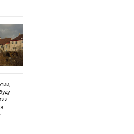
ртии,
буду
тии
 я
–