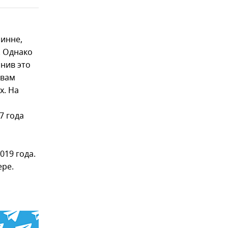
линне,
. Однако
снив это
овам
х. На
ь
7 года
019 года.
ере.