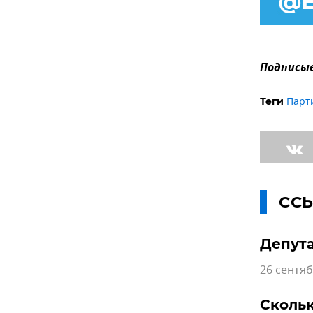
Подписыв
Парт
Теги
СС
Депута
26 сентяб
Сколь