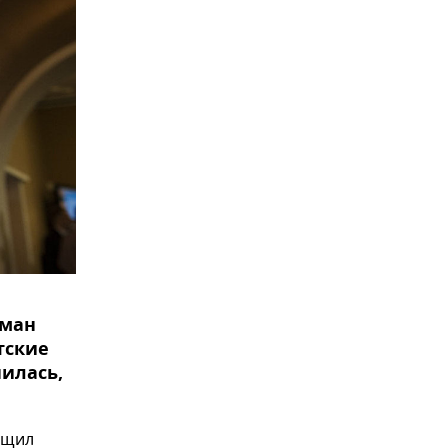
ьман
тские
илась,
бщил