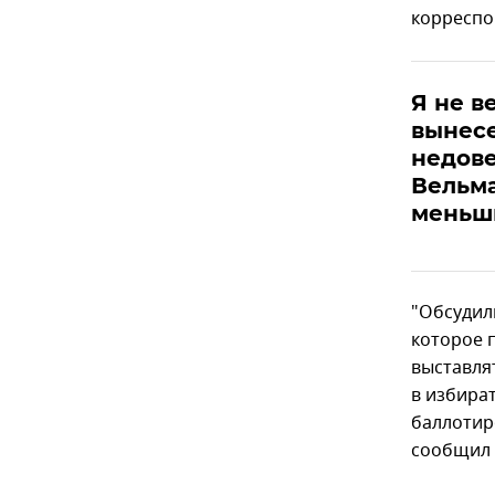
корреспо
Я не в
вынес
недове
Вельма
меньш
"Обсудил
которое п
выставля
в избират
баллотир
сообщил 