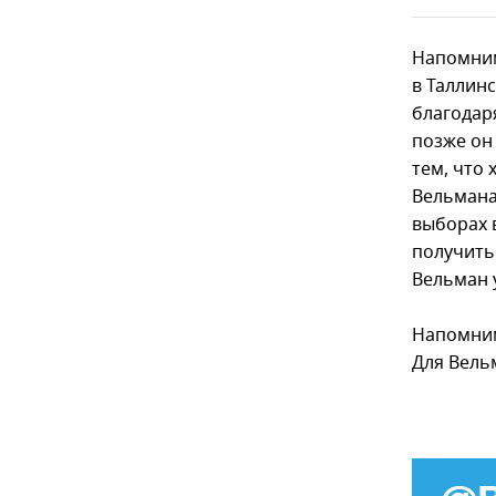
Напомним
в Таллин
благодар
позже он
тем, что 
Вельмана
выборах 
получить 
Вельман 
Напомним
Для Вель