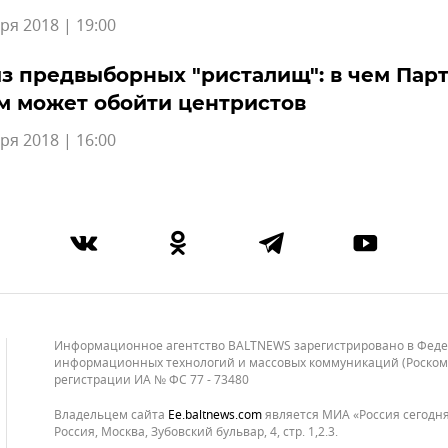
ря 2018 | 19:00
з предвыборных "ристалищ": в чем Пар
м может обойти центристов
ря 2018 | 16:00
Информационное агентство BALTNEWS зарегистрировано в Федера
информационных технологий и массовых коммуникаций (Роскомнад
регистрации ИА № ФС 77 - 73480
Владельцем сайта
ee.baltnews.com
является МИА «Россия сегодня»
Россия, Москва, Зубовский бульвар, 4, стр. 1,2.3.