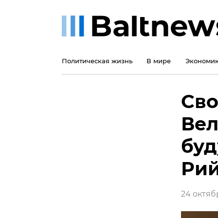
Политическая жизнь
В мире
Экономи
Сво
Вел
буд
Рий
24 октябр