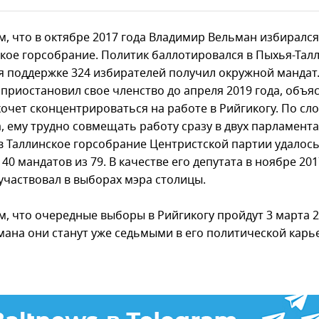
, что в октябре 2017 года Владимир Вельман избирался
ское горсобрание. Политик баллотировался в Пыхья-Тал
я поддержке 324 избирателей получил окружной мандат
 приостановил свое членство до апреля 2019 года, объя
хочет сконцентрироваться на работе в Рийгикогу. По сл
, ему трудно совмещать работу сразу в двух парламента
в Таллинское горсобрание Центристской партии удалос
40 мандатов из 79. В качестве его депутата в ноябре 201
участвовал в выборах мэра столицы.
, что очередные выборы в Рийгикогу пройдут 3 марта 2
мана они станут уже седьмыми в его политической карь