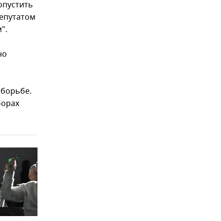
опустить
депутатом
".
но
 борьбе.
борах