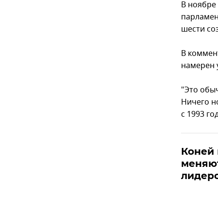
В ноябре 
парламен
шести со
В коммен
намерен 
"Это обыч
Ничего н
с 1993 год
Коней 
меняют
лидер