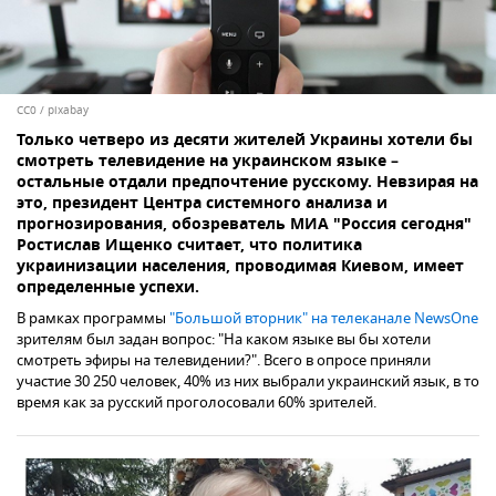
CC0
/
pixabay
Только четверо из десяти жителей Украины хотели бы
смотреть телевидение на украинском языке –
остальные отдали предпочтение русскому. Невзирая на
это, президент Центра системного анализа и
прогнозирования, обозреватель МИА "Россия сегодня"
Ростислав Ищенко считает, что политика
украинизации населения, проводимая Киевом, имеет
определенные успехи.
В рамках программы
"Большой вторник" на телеканале NewsOne
зрителям был задан вопрос: "На каком языке вы бы хотели
смотреть эфиры на телевидении?". Всего в опросе приняли
участие 30 250 человек, 40% из них выбрали украинский язык, в то
время как за русский проголосовали 60% зрителей.