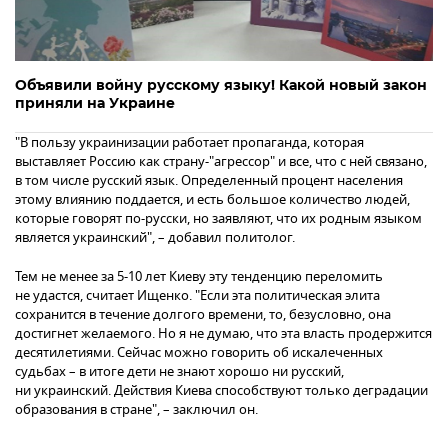
Объявили войну русскому языку! Какой новый закон
приняли на Украине
"В пользу украинизации работает пропаганда, которая
выставляет Россию как страну-"агрессор" и все, что с ней связано,
в том числе русский язык. Определенный процент населения
этому влиянию поддается, и есть большое количество людей,
которые говорят по-русски, но заявляют, что их родным языком
является украинский", – добавил политолог.
Тем не менее за 5-10 лет Киеву эту тенденцию переломить
не удастся, считает Ищенко. "Если эта политическая элита
сохранится в течение долгого времени, то, безусловно, она
достигнет желаемого. Но я не думаю, что эта власть продержится
десятилетиями. Сейчас можно говорить об искалеченных
судьбах – в итоге дети не знают хорошо ни русский,
ни украинский. Действия Киева способствуют только деградации
образования в стране", – заключил он.