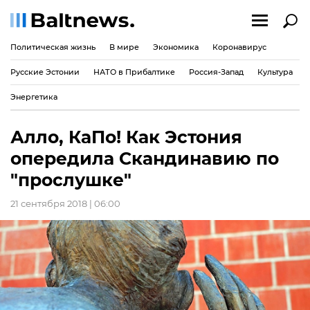
Политическая жизнь
В мире
Экономика
Коронавирус
Русские Эстонии
НАТО в Прибалтике
Россия-Запад
Культура
Энергетика
Алло, КаПо! Как Эстония
опередила Скандинавию по
"прослушке"
21 сентября 2018 | 06:00