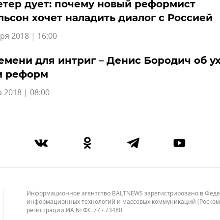
етер дует: почему новый реформист
ьсон хочет наладить диалог с Россией
ря 2018 | 16:00
емени для интриг – Денис Бородич об у
и реформ
а 2018 | 08:00
Информационное агентство BALTNEWS зарегистрировано в Федера
информационных технологий и массовых коммуникаций (Роскомнад
регистрации ИА № ФС 77 - 73480