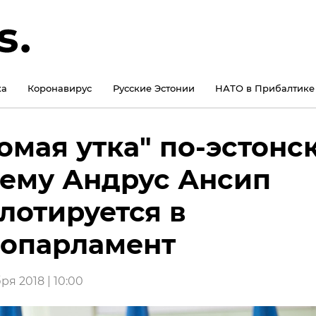
ка
Коронавирус
Русские Эстонии
НАТО в Прибалтике
омая утка" по-эстонск
ему Андрус Ансип
лотируется в
опарламент
ря 2018 | 10:00