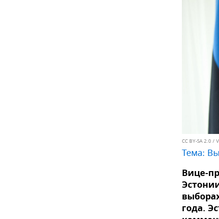
CC BY-SA 2.0
/
V
Тема:
Вы
Вице-п
Эстонии
выборах
года. Э