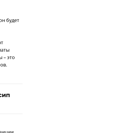
он будет
ют
латы
ы – это
ов.
сип
озиции