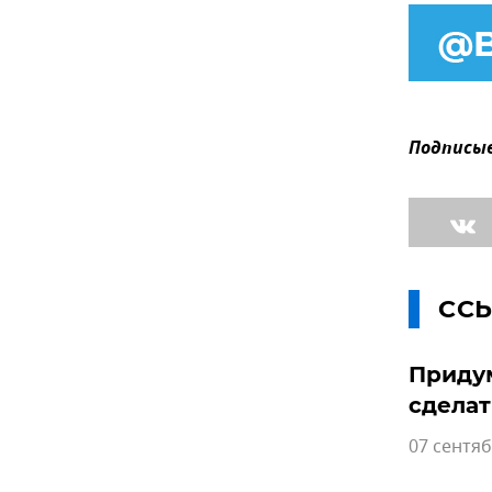
Подписыв
СС
Придум
сделат
07 сентяб