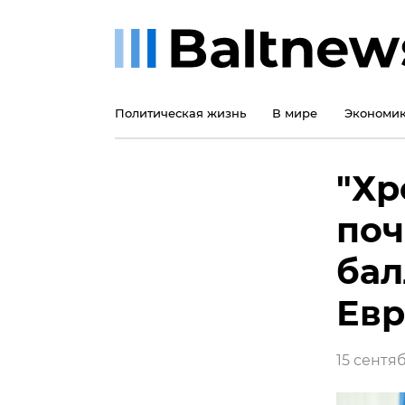
Политическая жизнь
В мире
Экономи
"Хр
поч
бал
Евр
15 сентяб