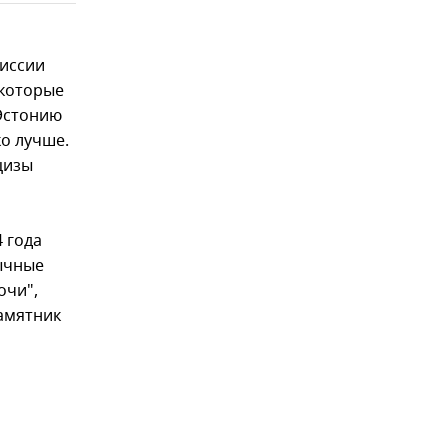
миссии
екоторые
 Эстонию
ко лучше.
цизы
 года
зычные
очи",
памятник