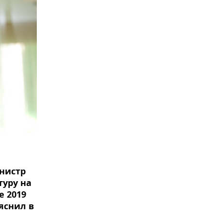
нистр
туру на
е 2019
яснил в