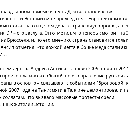
 праздничном приеме в честь Дня восстановления
тельности Эстонии вице-председатель Европейской ко
сип сказал, что в целом дела в стране идут хорошо, а н
я ЭР – его заслуга. Он отметил, что теперь смотрит на
 из Брюсселя, и, по его мнению, страна становится толь
Ансип отметил, что ложкой дегтя в бочке меда стали ак
ль.
 премьерства Андруса Ансипа с апреля 2005 по март 2014
и произошла масса событий, но его правление русскоя
траны в основном связывают с событиями "бронзовой н
сной 2007 года на Тынисмяги в Таллине демонтировали 
м солдатам, что вызвало массовые протесты среди
ычных жителей Эстонии.