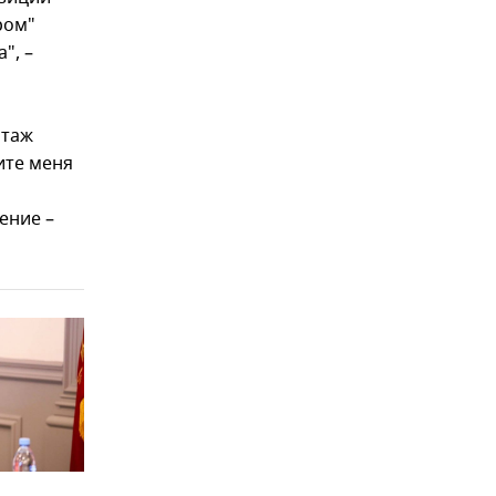
ром"
", –
нтаж
ите меня
ение –