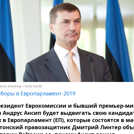
alsts kanceleja / Toms Norde
боры в Европарламент-2019
резидент Еврокомиссии и бывший премьер-ми
 Андрус Ансип будет выдвигать свою кандида
 в Европарламент (ЕП), которые состоятся в ма
стонский правозащитник Дмитрий Линтер объ