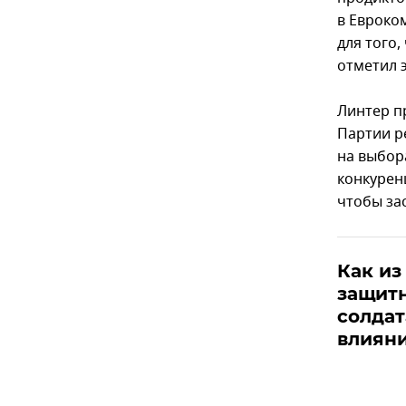
в Евроко
для того,
отметил 
Линтер п
Партии р
на выбор
конкурен
чтобы зас
Как из
защит
солдат
влиян