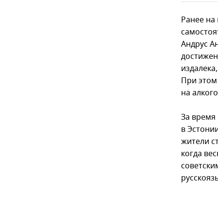
Ранее на
самостоя
Андрус Ан
достижени
издалека,
При этом 
на алкого
За время
в Эстони
жители с
когда ве
советски
русскояз