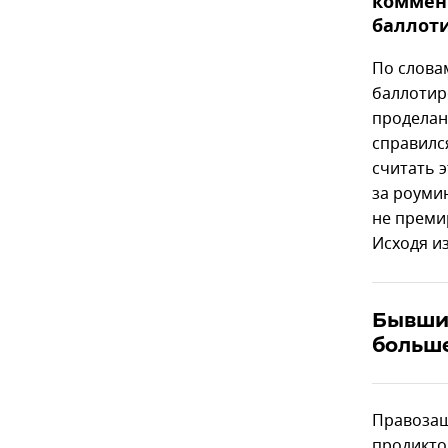
коммент
баллоти
По слова
баллотиро
проделан
справилс
считать 
за роумин
не преми
Исходя из
Бывши
больше
Правозащ
продикто