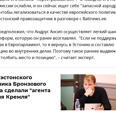
миссии ослабли, и он сейчас ищет себе "запасной аэрод
 чтобы легализоваться в качестве европейского политика
эстонский правозащитник в разговоре с Baltnews.ee.
редположил, что Андрус Ансип осуществляет легкий ша
еформ, которую он ранее возглавлял. "Если не поддерж
ах в Европарламент, то я вернусь в Эстонию и составлю
цию во внутренних делах. Поэтому такое раннее выдвиж
толбить место и позицию", – считает эксперт.
 эстонского
ника Бронзового
а сделали "агента
ия Кремля"