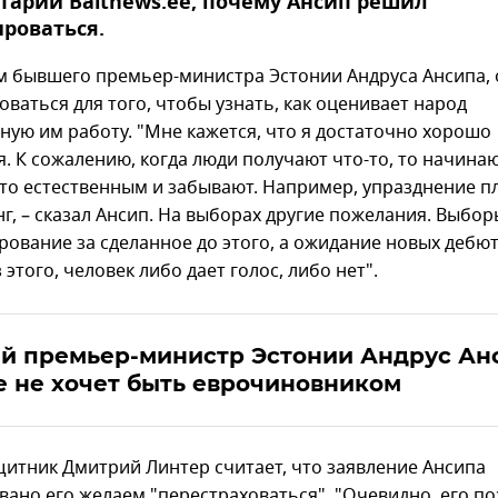
арии Baltnews.ee, почему Ансип решил
роваться.
м бывшего премьер-министра Эстонии Андруса Ансипа, 
ваться для того, чтобы узнать, как оценивает народ
ную им работу. "Мне кажется, что я достаточно хорошо
я. К сожалению, когда люди получают что-то, то начина
это естественным и забывают. Например, упразднение п
г, – сказал Ансип. На выборах другие пожелания. Выбор
рование за сделанное до этого, а ожидание новых дебют
 этого, человек либо дает голос, либо нет".
й премьер-министр Эстонии Андрус Ан
 не хочет быть еврочиновником
итник Дмитрий Линтер считает, что заявление Ансипа
вано его желаем "перестраховаться". "Очевидно, его п