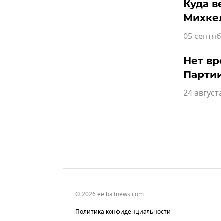
Куда в
Михкел
05 сентяб
Нет вр
Парти
24 август
© 2026 ee.baltnews.com
Политика конфиденциальности