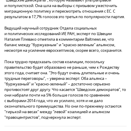
"Шведские демократы", которую называют ультраправой
и популистской. Она шла на выборы с призывом ужесточить
миграционную политику и пересмотреть отношения с ЕС. С
результатом в 17,7% голосов это третья по популярности партия.
Ведущий научный сотрудник Отдела социальных
и политических исследований ИЕ РАН, эксперт по Швеции
Наталия Плевако отметила в комментарии Baltnews.ee, что
баланс между "буржуазным" и "красно-зеленым" альянсом,
несмотря на усиление евроскептиков, скорее всего, сохранится.
Пока трудно предсказать состав коалиции, поскольку
правительство будет образовано не раньше, чем к Рождеству
этого года, считает она. "Это будут очень длительные и очень
трудные переговоры", – уверена эксперт. Оба альянса –
"буржуазный" и "красно-зеленый" – достаточно серьезно
противостоят друг другу. Что касается "Шведских демократов", то
они набрали почти на 5% больше голосов по сравнению
с выборами 2014 года, что их усилило, хотя и не дало
окончательного преимущества. Но они по-прежнему остаются
"гирькой на весах" между "левой" коалицией и альянсом
"правоцентристов", подчеркнула эксперт.