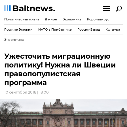
Политическая жизнь
В мире
Экономика
Коронавирус
Русские Эстонии
НАТО в Прибалтике
Россия-Запад
Культура
Энергетика
Ужесточить миграционную
политику! Нужна ли Швеции
правопопулистская
программа
10 сентября 2018 | 18:00