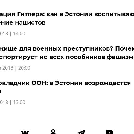
ация Гитлера: как в Эстонии воспитыва
ние нацистов
018 | 14:00
жище для военных преступников? Поче
епортирует не всех пособников фашизм
а 2018 | 20:00
кладчик ООН: в Эстонии возрождается
м
018 | 13:00