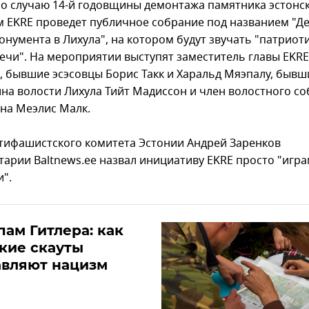
о случаю 14-й годовщины демонтажа памятника эстонс
м EKRE проведет публичное собрание под названием "Д
онумента в Лихула", на котором будут звучать "патриот
речи". На мероприятии выступят заместитель главы EKRE
, бывшие эсэсовцы Борис Такк и Харальд Мяэпалу, бывш
на волости Лихула Тийт Мадиссон и член волостного с
на Меэлис Малк.
тифашистского комитета Эстонии Андрей Заренков
тарии Baltnews.ee назвал инициативу EKRE просто "игр
".
пам Гитлера: как
кие скауты
авляют нацизм