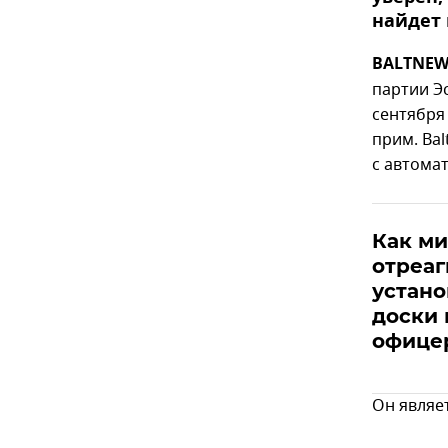
найдет 
BALTNEWS
партии Э
сентября 
прим. Ba
с автома
Как м
отреаг
устан
доски 
офицер
Он являе