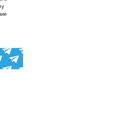
ту
ние