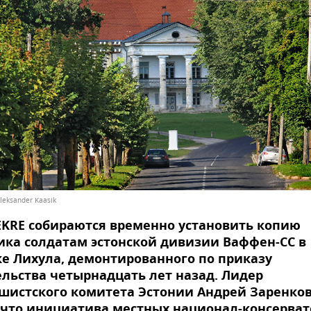
leksander Kaasik
KRE собираются временно установить копию
ка солдатам эстонской дивизии Ваффен-СС в
е Лихула, демонтированного по приказу
льства четырнадцать лет назад. Лидер
шистского комитета Эстонии Андрей Заренко
 что инициатива местных национал-консерват