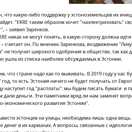
н, что какую-либо поддержку у эстоноземельцев их ини
айдет. "EKRE таким образом хочет "наэлектризовать" св
", – заявил Заренков.
RE никак не могут понять, в какую сторону должна идти
, – считает он. По мнению Заренкова, воздвижение "Лих
" не получит широкого одобрения в обществе, так как 
но ушла из списка наиболее обсуждаемых в Эстонии.
ом, что стране надо как-то выживать. В 2019 году у нас б
 год, то есть Эстония ничего не будет получать от Европ
ду наступит год "расплаты": мы будем писать бумаги и п
м дали деньги. Эти памятники вряд ли нам заменят воп
о-экономического развития Эстонии".
ывести эстонцев на улицы, необходима лишь одна вещь 
е денег в их карманах. А вопросы, связанные с идеологи