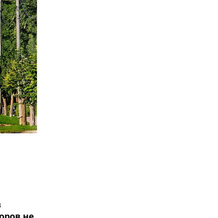
в
оров не