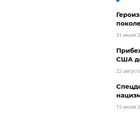
Героиз
поколе
31 июля 2
Прибе
США д
22 август
Спецдо
нациз
15 июля 2