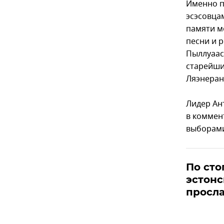
Именно п
эсэсовца
памяти м
песни и 
Пыллуаас
старейши
Ляэнеран
Лидер Ан
в коммен
выборами
По сто
эстонс
просл