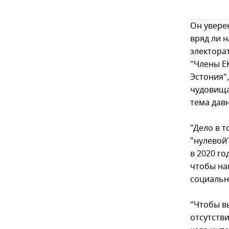
Он увере
вряд ли н
электорат
"Члены EK
Эстония"
чудовища
тема дав
"Дело в т
"нулевой"
в 2020 го
чтобы на
социальн
"Чтобы в
отсутстви