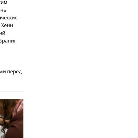
ким
ень
ические
 Хенн
ий
обрания
ами перед