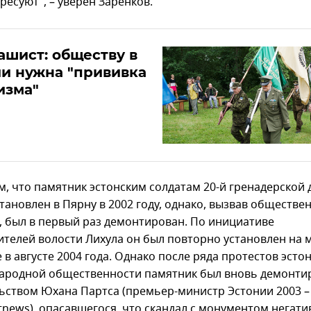
ресуют", – уверен Заренков.
шист: обществу в
и нужна "прививка
изма"
, что памятник эстонским солдатам 20-й гренадерской 
тановлен в Пярну в 2002 году, однако, вызвав обществе
, был в первый раз демонтирован. По инициативе
ителей волости Лихула он был повторно установлен на 
в августе 2004 года. Однако после ряда протестов эсто
ародной общественности памятник был вновь демонти
ьством Юхана Партса (премьер-министр Эстонии 2003 – 2
ltnews), опасавшегося, что скандал с монументом негати