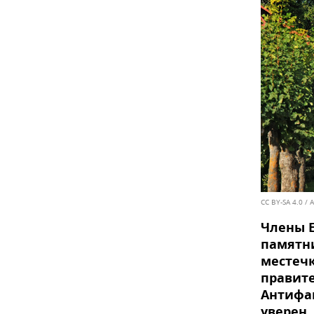
CC BY-SA 4.0
/ A
Члены E
памятни
местечк
правите
Антифа
уверен,