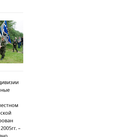
дивизии
нные
местном
нской
рован
005гг. –
вно