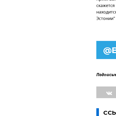
скажется
находитс
Эстонии"
Подписыв
СС