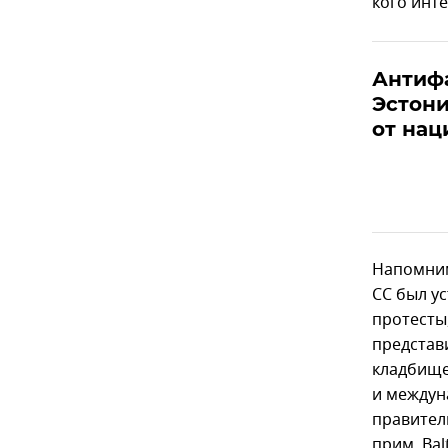
кого инте
Антифа
Эстони
от нац
Напомним
СС был ус
протесты
представ
кладбище 
и междун
правител
прим. Ba