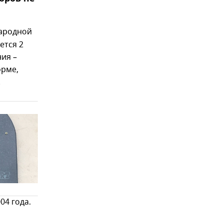
народной
ется 2
ния –
орме,
.
04 года.