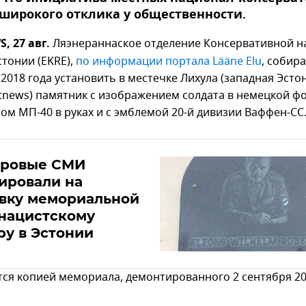
широкого отклика у общественности.
, 27 авг.
Ляэнераннаское отделение Консервативной 
стонии (EKRE),
по информации портала Lääne Elu
, собира
2018 года установить в местечке Лихула (западная Эсто
ltnews) памятник с изображением солдата в немецкой ф
том МП-40 в руках и с эмблемой 20-й дивизии Ваффен-СС
ировые СМИ
ировали на
овку мемориальной
нацистскому
у в Эстонии
тся копией мемориала, демонтированного 2 сентября 20