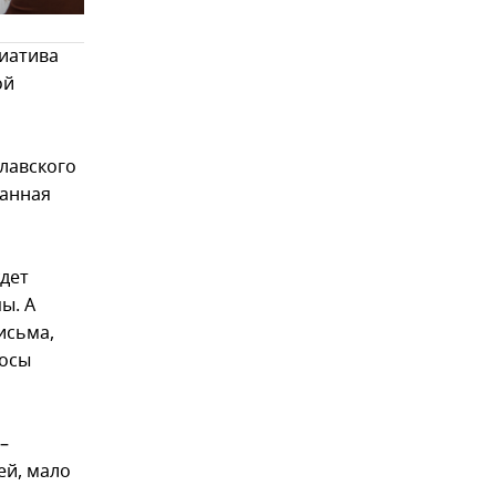
циатива
ой
улавского
данная
удет
ы. А
исьма,
росы
–
ей, мало