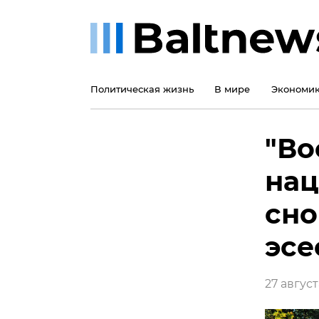
Политическая жизнь
В мире
Экономи
"Во
нац
сно
эсе
27 август