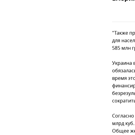
"Также п
для насе
585 млн г
Украина 
обязалас
время эт
финансир
безрезул
сократить
Согласно
млрд куб.
Общее же