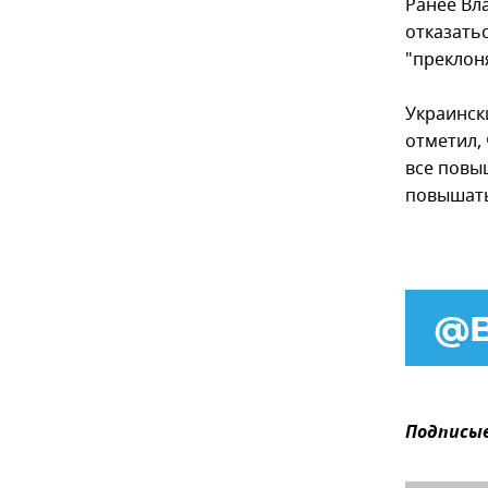
Ранее Вл
отказатьс
"преклон
Украинск
отметил,
все повыш
повышать
Подписыв