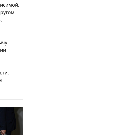
висимой,
другом
,
ычу
гии
сти,
м