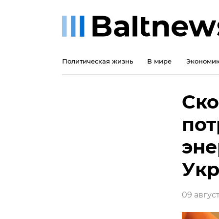
Политическая жизнь
В мире
Экономи
Ско
пот
эне
Ук
09 август