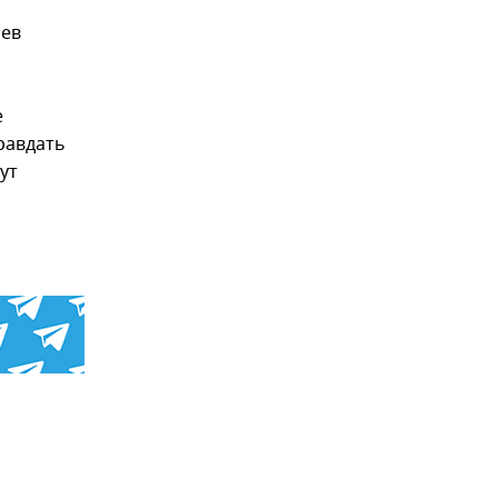
иев
e
равдать
ут