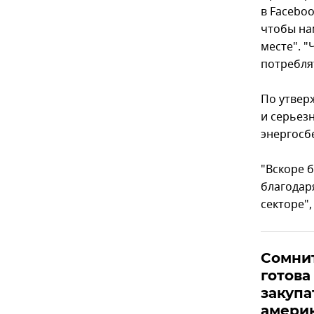
в Faceboo
чтобы на
месте". 
потреблят
По утвер
и серьез
энергосб
"Вскоре 
благодар
секторе",
Сомнит
готова
закупа
америк