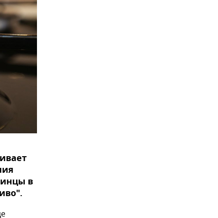
ивает
ния
аинцы в
иво".
це