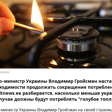
трингер
р–министр Украины Владимир Гройсман наста
бходимости продолжать сокращение потребле
altnews.ee разбирается, насколько меньше укр
лучае должны будут потреблять "голубое топл
министр Украины Владимир Гройсман на своей страни