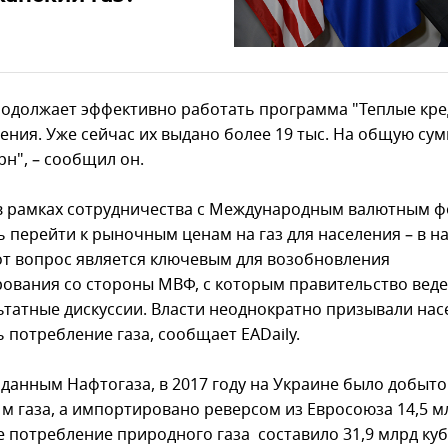
родолжает эффективно работать программа "Теплые кр
ления. Уже сейчас их выдано более 19 тыс. На общую су
рн", – сообщил он.
в рамках сотрудничества с Международным валютным 
ь перейти к рыночным ценам на газ для населения – в 
от вопрос является ключевым для возобновления
ования со стороны МВФ, с которым правительство веде
ьтатные дискуссии. Власти неоднократно призывали нас
 потребление газа, сообщает EADaily.
 данным Нафтогаза, в 2017 году на Украине было добыто
 м газа, а импортировано реверсом из Евросоюза 14,5 м
 потребление природного газа составило 31,9 млрд куб.