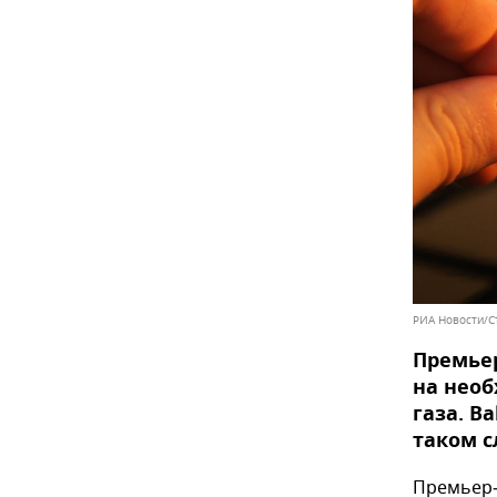
РИА Новости/С
Премье
на нео
газа. B
таком с
Премьер–