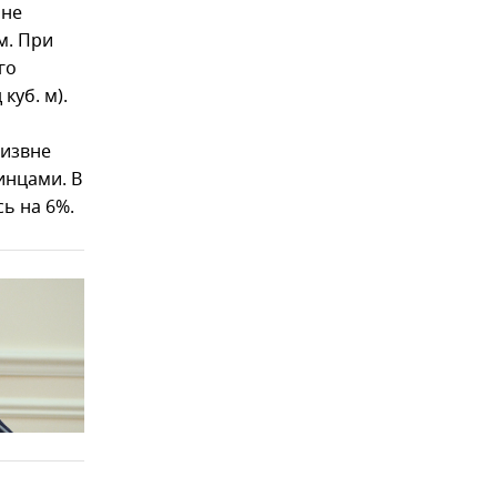
ине
м. При
го
куб. м).
 извне
инцами. В
сь на 6%.