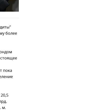
едиты"
мму более
фондом
настоящее
т пока
еление
 20,5
лрд.
 м.