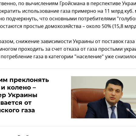
твенно, по вычислениям Гройсмана в перспективе Укра
ократить использование газа примерно на 11 млрд куб. 
но подчеркнуть, что основными потребителями "голубо
остаются простые домохозяйства – около 50% (15,8 млрд 
разом, снижение зависимости Украины от поставок газа
многом проходить за счет отказа от газа простыми укра
 потребление газа в категории "население" уже снизило
им преклонять
 и колено –
ер Украины
вается от
ского газа