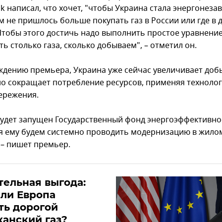
k написал, что хочет, "чтобы Украина стала энергонеза
м не пришлось больше покупать газ в России или где в 
"Чтобы этого достичь надо выполнить простое уравнение
ь столько газа, сколько добываем", – отметил он.
ждению премьера, Украина уже сейчас увеличивает доб
но сокращает потребление ресурсов, применяя техноло
ережения.
будет запущен Государственный фонд энергоэффективно
я ему будем системно проводить модернизацию в жило
 – пишет премьер.
ельная выгода:
 ли Европа
ть дорогой
анский газ?