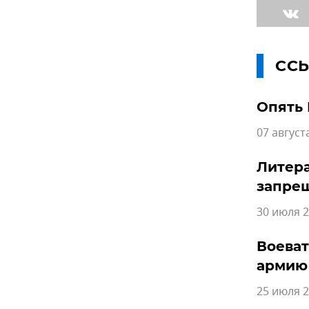
СС
Опять 
07 август
Литера
запре
30 июля 2
Воеват
армию
25 июля 2