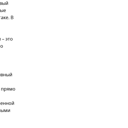
овый
ные
аке. В
 – это
то
ивный
ы прямо
ченной
ными