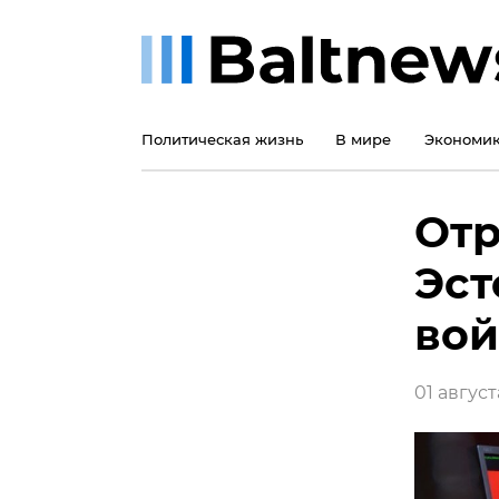
Политическая жизнь
В мире
Экономи
Отр
Эст
вой
01 август