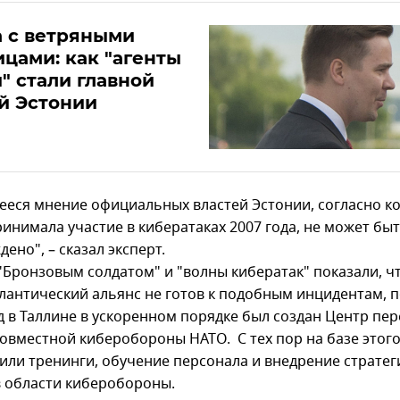
 с ветряными
цами: как "агенты
" стали главной
й Эстонии
ееся мнение официальных властей Эстонии, согласно к
ринимала участие в кибератаках 2007 года, не может бы
ено", – сказал эксперт.
 "Бронзовым солдатом" и "волны кибератак" показали, ч
лантический альянс не готов к подобным инцидентам, 
од в Таллине в ускоренном порядке был создан Центр пе
совместной киберобороны НАТО. С тех пор на базе этог
или тренинги, обучение персонала и внедрение стратег
в области киберобороны.