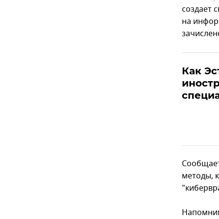
создает 
на инфор
зачислен
Как Эс
иностр
специ
Сообщает
методы, 
"кибервра
Напомним