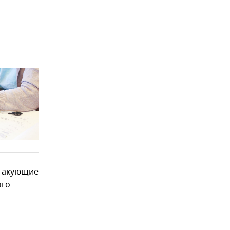
атакующие
ого