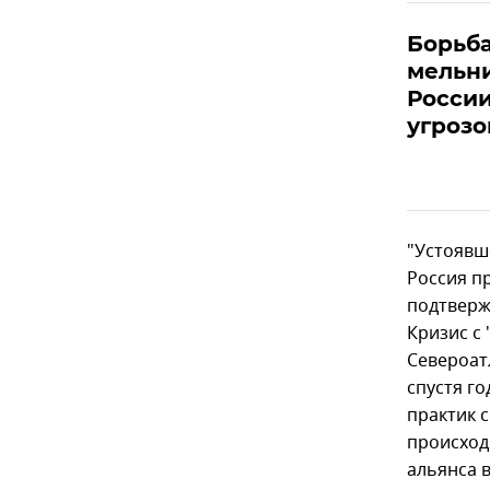
Борьба
мельни
России
угрозо
"Устоявш
Россия п
подтвержд
Кризис с
Североат
спустя г
практик 
происход
альянса 