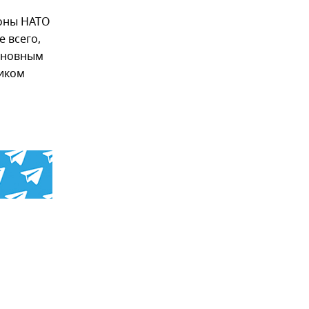
роны НАТО
е всего,
основным
иком