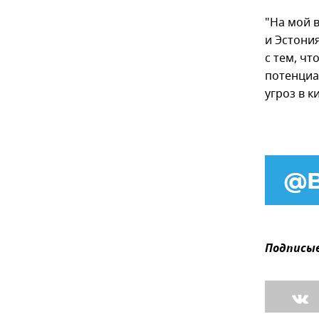
"На мой 
и Эстония
с тем, ч
потенциа
угроз в 
Подписыв