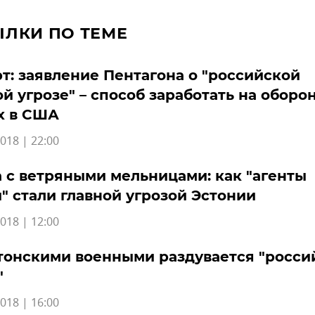
ЫЛКИ ПО ТЕМЕ
т: заявление Пентагона о "российской
й угрозе" – способ заработать на оборо
х в США
018 | 22:00
 с ветряными мельницами: как "агенты
" стали главной угрозой Эстонии
018 | 12:00
тонскими военными раздувается "росси
"
018 | 16:00