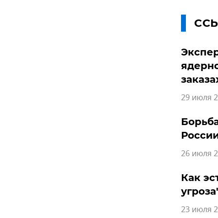
СС
Экспер
ядерно
заказа
29 июля 2
Борьба
России
26 июля 2
Как эс
угроза
23 июля 2