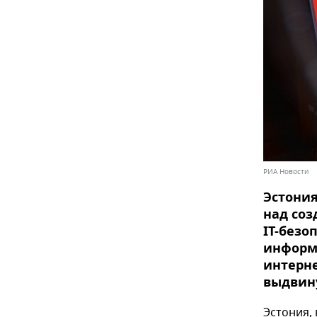
РИА Новости
Эстония
над со
IT-безо
информ
интерне
выдвину
Эстония,