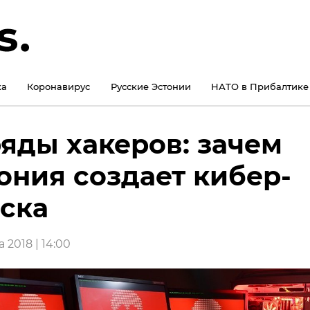
ка
Коронавирус
Русские Эстонии
НАТО в Прибалтике
яды хакеров: зачем
ония создает кибер-
ска
а 2018 | 14:00