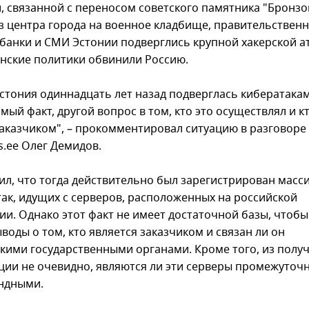
, связанной с переносом советского памятника "Бронз
из центра города на военное кладбище, правительствен
 банки и СМИ Эстонии подверглись крупной хакерской ат
онские политики обвинили Россию.
Эстония одиннадцать лет назад подверглась кибератакам
ый факт, другой вопрос в том, кто это осуществлял и к
заказчиком", – прокомментировал ситуацию в разговоре
s.ee Олег Демидов.
ил, что тогда действительно был зарегистрирован масс
так, идущих с серверов, расположенных на российской
ии. Однако этот факт не имеет достаточной базы, чтоб
воды о том, кто является заказчиком и связан ли он
скими государственными органами. Кроме того, из полу
ии не очевидно, являются ли эти серверы промежуточ
ндными.