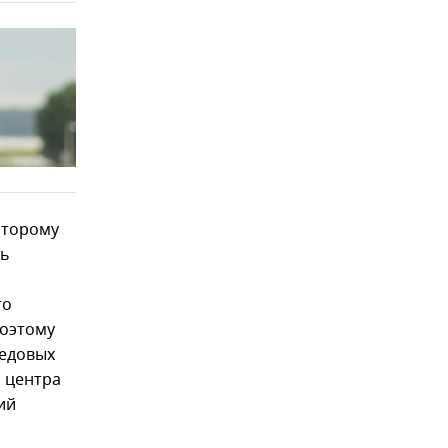
оторому
ть
то
поэтому
редовых
о центра
ий