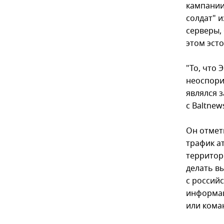
кампании
солдат" 
серверы,
этом эст
"То, что 
неоспорим
являлся 
с Baltnew
Он отмет
трафик а
территор
делать вы
с россий
информац
или кома