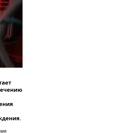
тает
печению
ления
ждения.
емя