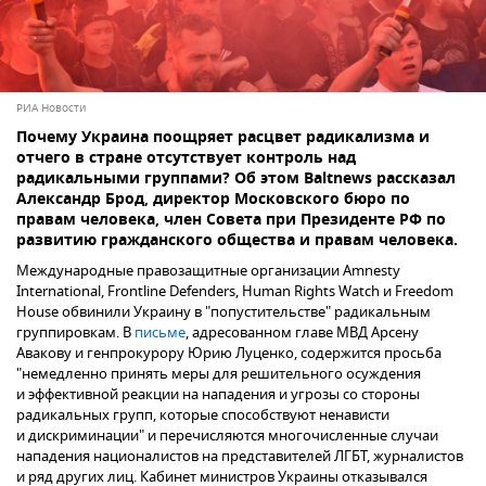
РИА Новости
Почему Украина поощряет расцвет радикализма и
отчего в стране отсутствует контроль над
радикальными группами? Об этом Baltnews рассказал
Александр Брод, директор Московского бюро по
правам человека, член Совета при Президенте РФ по
развитию гражданского общества и правам человека.
Международные правозащитные организации Amnesty
International, Frontline Defenders, Human Rights Watch и Freedom
House обвинили Украину в "попустительстве" радикальным
группировкам. В
письме
, адресованном главе МВД Арсену
Авакову и генпрокурору Юрию Луценко, содержится просьба
"немедленно принять меры для решительного осуждения
и эффективной реакции на нападения и угрозы со стороны
радикальных групп, которые способствуют ненависти
и дискриминации" и перечисляются многочисленные случаи
нападения националистов на представителей ЛГБТ, журналистов
и ряд других лиц. Кабинет министров Украины отказывался