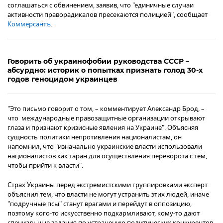
соглашаться с обвинением, заявив, что "единичные случаи
активности праворадикалов пресекаются полицией", сообщает
Коммерсантъ
.
Говорить об украинофобии руководства СССР –
абсурдно: историк о попытках признать голод 30-х
годов геноцидом украинцев
"Это письмо говорит о том, – комментирует Александр Брод, –
что международные правозащитные организации открывают
глаза и признают кризисные явления на Украине". Объясняя
сущность политики непротивления националистам, он
напомнил, что "изначально украинские власти использовали
националистов как таран для осуществления переворота с тем,
чтобы прийти к власти".
Страх Украины перед экстремистскими группировками эксперт
объяснил тем, что власти не могут устранить этих людей, иначе
"подручные псы" станут врагами и перейдут в оппозицию,
поэтому кого-то искусственно подкармливают, кому-то дают
специальные задания по устранению политических конкурентов.