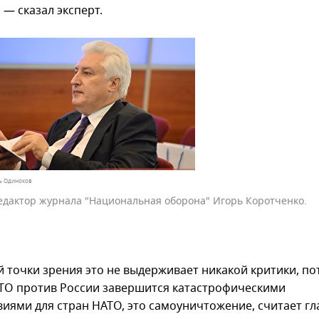
 — сказал эксперт.
ь Одиноков
едактор журнала "Национальная оборона" Игорь Коротченко.
й точки зрения это не выдерживает никакой критики, по
ТО против России завершится катастрофическими
виями для стран НАТО, это самоуничтожение, считает г