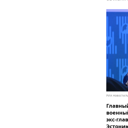
РИА Новости/А
Главный
военный
экс-гла
Эстонию