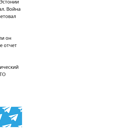
 Эстонии
ал. Война
ветовал
ли он
е отчет
тический
АТО