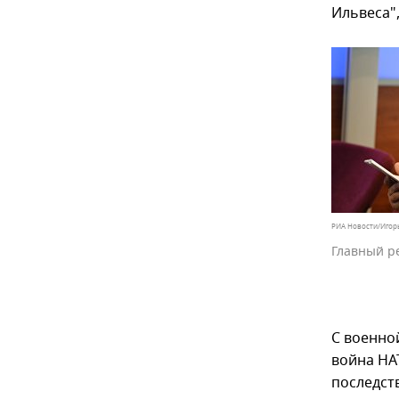
Ильвеса",
РИА Новости/Игор
Главный р
С военно
война НА
последст