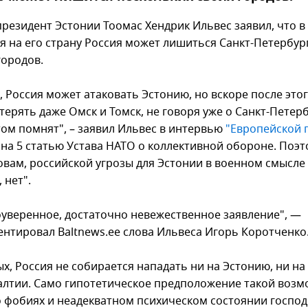
резидент Эстонии Тоомас Хендрик Ильвес заявил, что в
я на его страну Россия может лишиться Санкт-Петербур
городов.
, Россия может атаковать Эстонию, но вскоре после это
ерять даже Омск и Томск, не говоря уже о Санкт-Петерб
том помнят", – заявил Ильвес в интервью
"Европейской 
 на 5 статью Устава НАТО о коллективной обороне. Поэт
ловам, российской угрозы для Эстонии в военном смысле
 нет".
оуверенное, достаточно невежественное заявление", —
нтировал Baltnews.ee слова Ильвеса Игорь Коротченко
х, Россия не собирается нападать ни на Эстонию, ни на
алтии. Само гипотетическое предположение такой воз
о фобиях и неадекватном психическом состоянии госпо