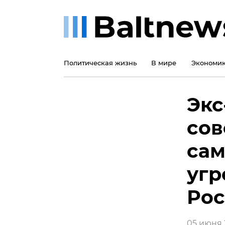
Политическая жизнь
В мире
Экономи
Экс
сов
сам
угр
Ро
05 июня 2