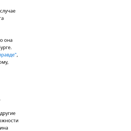
 случае
га
го она
урге.
правде"
,
ому,
.
 другие
можности
дина