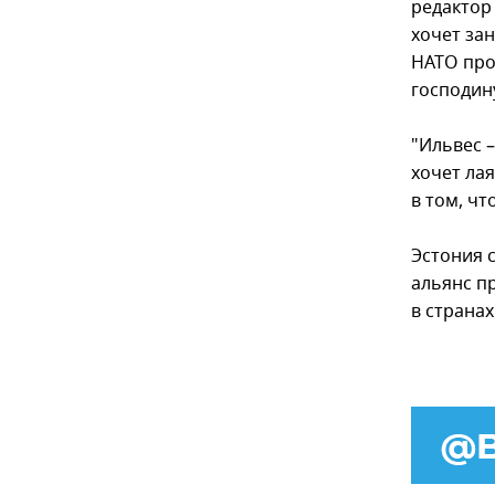
редактор
хочет за
НАТО про
господин
"Ильвес –
хочет лая
в том, чт
Эстония с
альянс п
в страна