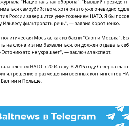
 журнала "Национальная оборона". "Бывший президент
ниматься самоубийством, хотя он это уже очевидно сдел
тив России завершится уничтожением НАТО. Я бы посо
у Ильвесу фильтровать речь", — заявил Коротченко.
 политическая Моська, как из басни "Слон и Моська". Ес
ть на слона и этим бахвалиться, он должен отдавать себ
о Эстонию это не украшает", — заключил эксперт.
тала членом НАТО в 2004 году. В 2016 году Североатлан
ринял решение о размещении военных контингентов Н
х Балтии и Польше.