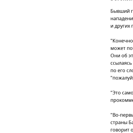
Бывший п
нападени
и других 
"Конечно
может пот
Они об э
ссылаясь
по его с
"пожалуй,
"Это сам
прокомме
"Во-первы
страны Б
говорит 