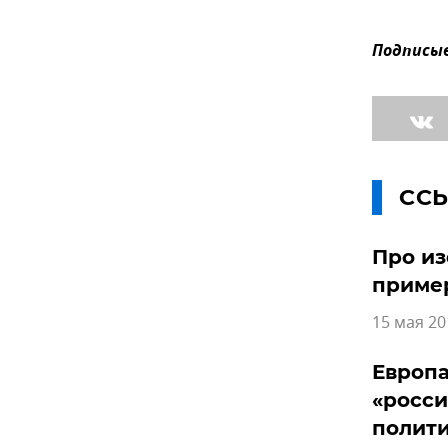
Подписыв
СС
Про из
приме
15 мая 20
Европа
«росси
полит