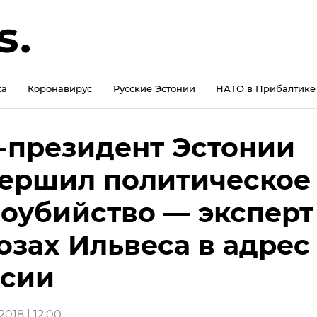
ка
Коронавирус
Русские Эстонии
НАТО в Прибалтике
-президент Эстонии
ершил политическое
оубийство — эксперт
озах Ильвеса в адрес
ссии
018 | 12:00