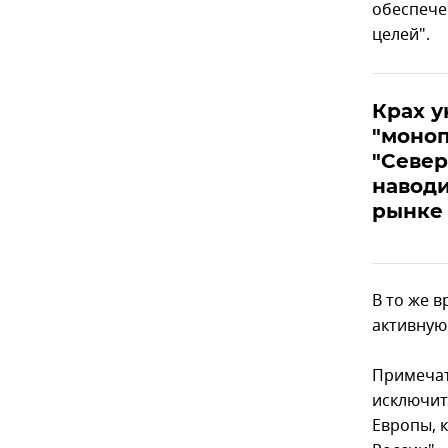
обеспече
целей".
Крах у
"моноп
"Север
наводи
рынке 
В то же 
активную
Примечат
исключит
Европы, 