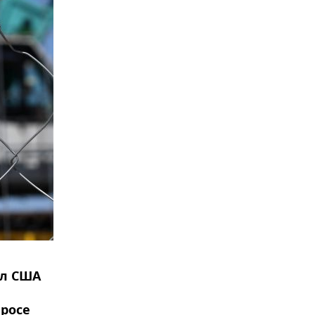
ал США
просе