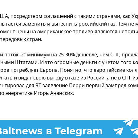
США, посредством соглашений с такими странами, как Ук
пытается заменить и вытеснить российский газ. Тем не 
омент цены на американское топливо являются непод
 передовых стран.
й поток–2" минимум на 25-30% дешевле, чем СПГ, пред
ными Штатами. И это огромные деньги с учетом того к
орое потребляет Европа. Понятно, что европейские колл
тать и видят свою выгоду в газе из России, а не в СПГ из
нтировал для RT заявление Перри первый зампред ком
по энергетике Игорь Ананских.