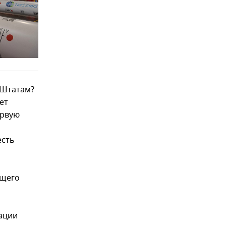
 Штатам?
ет
ервую
есть
ющего
ации