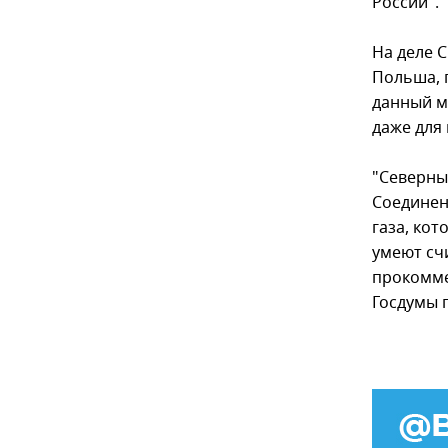
России".
На деле 
Польша, 
данный м
даже для
"Северны
Соединен
газа, кот
умеют счи
прокомме
Госдумы 