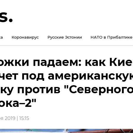
ка
Коронавирус
Русские Эстонии
НАТО в Прибалтике
ожки падаем: как Кие
чет под американску
ку против "Северног
ока–2"
 2019 | 15:15