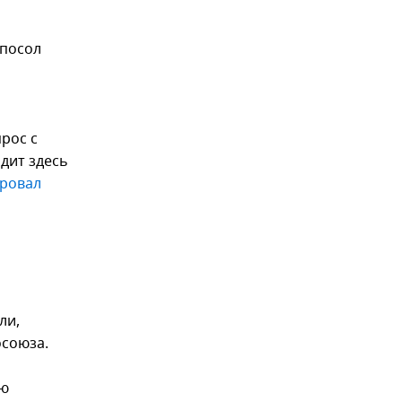
-посол
рос с
дит здесь
ровал
ли,
осоюза.
ою