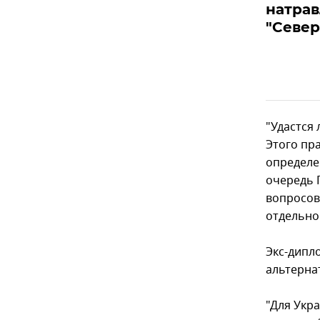
натра
"Север
"Удастся
Этого пр
определе
очередь 
вопросов
отдельно
Экс-дипл
альтерна
"Для Укр