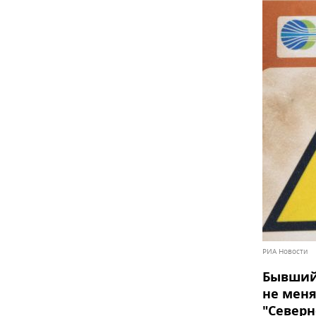
РИА Новости
Бывший
не меня
"Северн