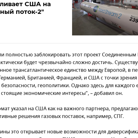
вливает США на
ный поток-2"
 ли полностью заблокировать этот проект Соединенным
актически будет чрезвычайно сложно достичь. Существу
нное трансатлантическое единство между Европой, в п
Германией, Британией, Францией, и США с точки зрения
 безопасности, геополитики. Однако здесь для каждого 
 стоящие экономические интересы", – добавил он.
омат указал на США как на важного партнера, предлага
тивные решения газовых поставок, например, СПГ.
аины это открывает новые возможности для диверсифик