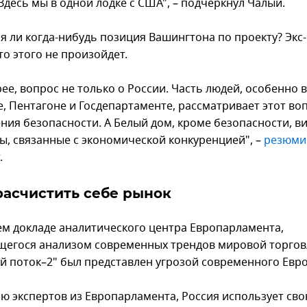
Здесь мы в одной лодке с США", – подчеркнул Чалый.
я ли когда-нибудь позиция Вашингтона по проекту? Экс
то этого не произойдет.
рее, вопрос не только о России. Часть людей, особенно в
е, Пентагоне и Госдепартаменте, рассматривает этот воп
ения безопасности. А Белый дом, кроме безопасности, ви
ы, связанные с экономической конкуренцией", –
резюми
.
расчистить себе рынок
ем докладе аналитического центра Европарламента,
егося анализом современных трендов мировой торгов
й поток–2" был представлен угрозой современного Евр
ю экспертов из Европарламента, Россия использует св