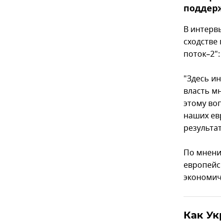
поддер
В интерв
сходстве
поток–2"
"Здесь и
власть м
этому воп
наших ев
результат
По мнени
европейс
экономич
Как Ук