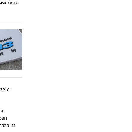
ических
ведут
ся
ран
газа из