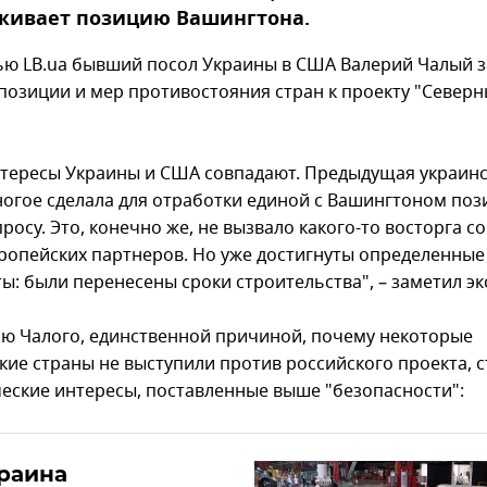
живает позицию Вашингтона.
ью LB.ua бывший посол Украины в США Валерий Чалый з
 позиции и мер противостояния стран к проекту "Север
:
нтересы Украины и США совпадают. Предыдущая украин
ногое сделала для отработки единой с Вашингтоном поз
росу. Это, конечно же, не вызвало какого-то восторга с
ропейских партнеров. Но уже достигнуты определенные
ы: были перенесены сроки строительства", – заметил эк
ю Чалого, единственной причиной, почему некоторые
кие страны не выступили против российского проекта, с
еские интересы, поставленные выше "безопасности":
раина