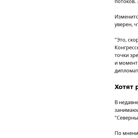
потоков. 
Изменитс
уверен, ч
"Это, ско
Конгресс
точки зр
и момент
дипломат
Хотят 
В недавн
занимающ
"Северны
По мнени