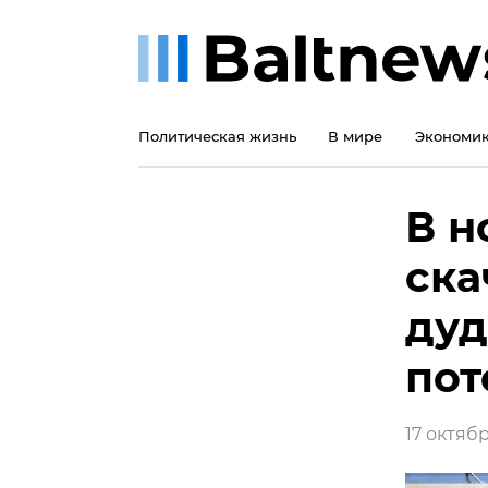
Политическая жизнь
В мире
Экономи
В н
ска
дуд
пот
17 октября