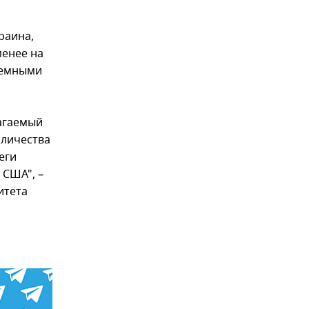
раина,
менее на
ъемными
лагаемый
оличества
еги
 США", –
итета