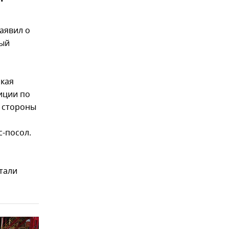
аявил о
ный
ская
иции по
о стороны
с-посол.
тали