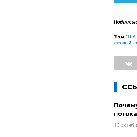
Подписыв
США
Теги
газовый к
СС
Почему
потока
16 октябр