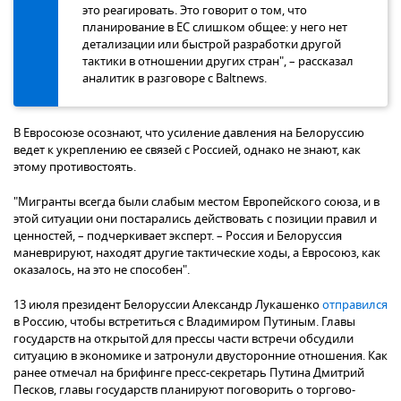
это реагировать. Это говорит о том, что
планирование в ЕС слишком общее: у него нет
детализации или быстрой разработки другой
тактики в отношении других стран", – рассказал
аналитик в разговоре с Baltnews.
В Евросоюзе осознают, что усиление давления на Белоруссию
ведет к укреплению ее связей с Россией, однако не знают, как
этому противостоять.
"Мигранты всегда были слабым местом Европейского союза, и в
этой ситуации они постарались действовать с позиции правил и
ценностей, – подчеркивает эксперт. – Россия и Белоруссия
маневрируют, находят другие тактические ходы, а Евросоюз, как
оказалось, на это не способен".
13 июля президент Белоруссии Александр Лукашенко
отправился
в Россию, чтобы встретиться с Владимиром Путиным. Главы
государств на открытой для прессы части встречи обсудили
ситуацию в экономике и затронули двусторонние отношения. Как
ранее отмечал на брифинге пресс-секретарь Путина Дмитрий
Песков, главы государств планируют поговорить о торгово-