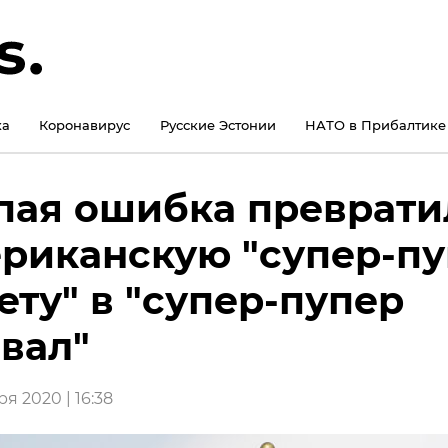
ка
Коронавирус
Русские Эстонии
НАТО в Прибалтике
пая ошибка преврати
риканскую "супер-п
ету" в "супер-пупер
вал"
я 2020 | 16:38