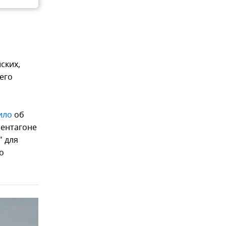
ских,
его
ило
об
Пентагоне
" для
о