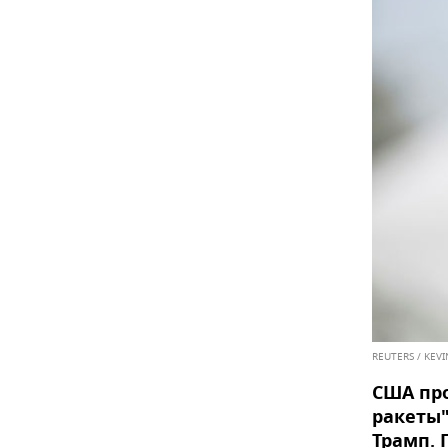
REUTERS / KEV
США про
ракеты"
Трамп. 