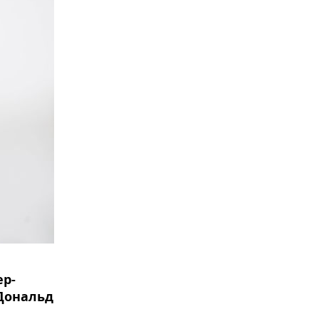
ер-
 Дональд