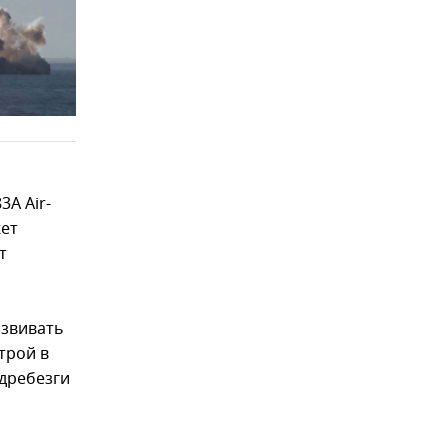
A Air-
жет
т
азвивать
трой в
вдребезги