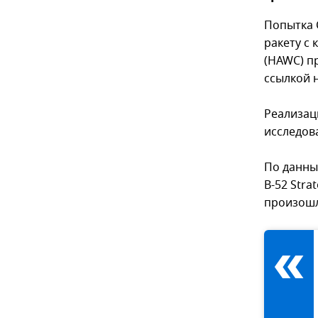
Попытка 
ракету с
(HAWC) п
ссылкой 
Реализац
исследов
По данны
B-52 Stra
произошл