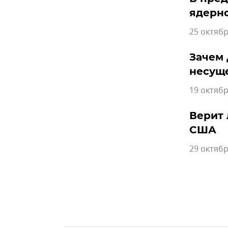
ядерн
25 октябр
Зачем 
несущ
19 октябр
Верит 
США
29 октябр