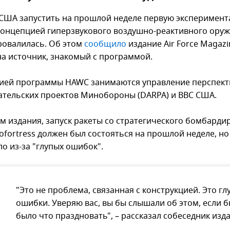
США запустить на прошлой неделе первую эксперимен
 концепцией гиперзвукового воздушно-реактивного ору
ровалилась. Об этом
сообщило
издание Air Force Magazi
на источник, знакомый с программой.
ией программы HAWC занимаются управление перспек
ательских проектов Минобороны (DARPA) и ВВС США.
м издания, запуск ракеты со стратегического бомбард
tofortress должен был состояться на прошлой неделе, но
о из-за "глупых ошибок".
"Это не проблема, связанная с конструкцией. Это гл
ошибки. Уверяю вас, вы бы слышали об этом, если 
было что праздновать", – рассказал собеседник изд