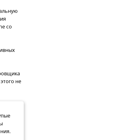
тальную
жия
ne со
тивных
ировщика
 этого не
упые
бы
ания.