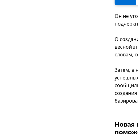
Он не ут
подчеркну
О создани
весной э
словам, 
Затем, в
успешных
сообщили
создания
базирова
Новая 
помож