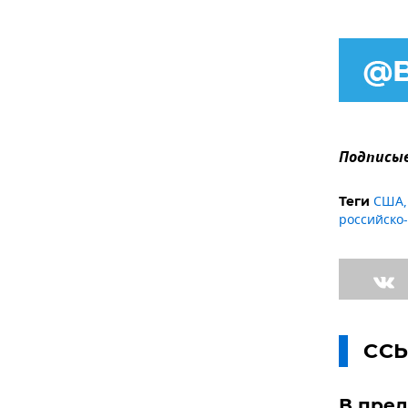
Подписыв
США
Теги
российско
СС
В пред