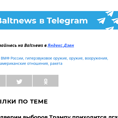
айтесь на Baltnews в
Яндекс.Дзен
,
ВМФ России
,
гиперзвуковое оружие
,
оружие
,
вооружения
,
-американские отношения
,
ракета
ЫЛКИ ПО ТЕМЕ
дверии выборов Трампу приходится лга