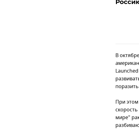
Россию
В октябр
американ
Launched
развивать
поразить 
При этом
скорость
мире" ра
разбиваю