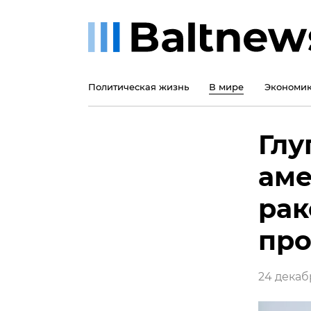
Политическая жизнь
В мире
Экономи
Глу
аме
рак
про
24 декабр