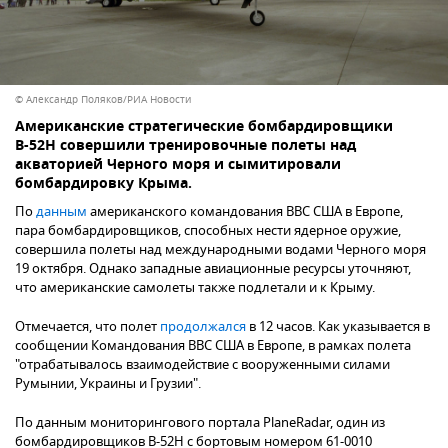
© Александр Поляков/РИА Новости
Американские стратегические бомбардировщики
В-52Н совершили тренировочные полеты над
акваторией Черного моря и сымитировали
По
данным
американского командования ВВС США в Европе,
пара бомбардировщиков, способных нести ядерное оружие,
совершила полеты над международными водами Черного моря
19 октября. Однако западные авиационные ресурсы уточняют,
что американские самолеты также подлетали и к Крыму.
Отмечается, что полет
продолжался
в 12 часов. Как указывается в
сообщении Командования ВВС США в Европе, в рамках полета
"отрабатывалось взаимодействие с вооруженными силами
Румынии, Украины и Грузии".
По данным мониторингового портала PlaneRadar, один из
бомбардировщиков B-52H с бортовым номером 61-0010