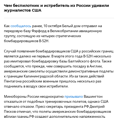
Чем беспилотник и истребитель из России удивили
журналистов США
Как
сообщалось
ранее, 10 октября Белый дом отправил на
передовую базу Фэрфорд в Великобритании авиационную
группу, состоящую из четырех стратегических
бомбардировщиков B-52H.
Случай появления бомбардировщиков США у российских границ
является далеко не первым. В марте этого года B-52H несколько
раз имитировал бомбардировку базы Балтийского флота. Также
сообщается, что прежде, чем совершить посадку в Англии,
американские самолеты осуществили демонстративные подлеты
к границам Калининградской области. Из-за таких действий
Пентагона российским военным пришлось несколько раз
поднимать в воздух свои истребители.
Минобороны России неоднократно
призывало
Вашингтон
отказаться от подобных тренировочных полетов, однако США
отвечало отказом. Пресс-секретарь президента РФ Дмитрий
Песков отмечал, что полеты американских бомбардировщиков
вблизи границ РФ создают дополнительную напряженность