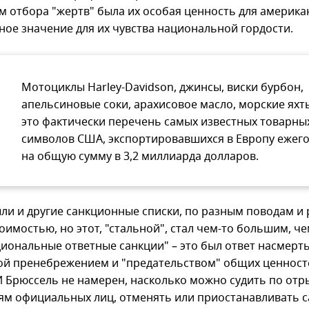
м отбора "жертв" была их особая ценность для америка
ое значение для их чувства национальной гордости.
Мотоциклы Harley-Davidson, джинсы, виски бурбон,
апельсиновые соки, арахисовое масло, морские яхт
это фактически перечень самых известных товарны
символов США, экспортировавшихся в Европу ежег
на общую сумму в 3,2 миллиарда долларов.
ли и другие санкционные списки, по разным поводам и
оимостью, но этот, "стальной", стал чем-то большим, ч
иональные ответные санкции" – это был ответ насмерт
й пренебрежением и "предательством" общих ценност
И Брюссель не намерен, насколько можно судить по от
ям официальных лиц, отменять или приостанавливать 