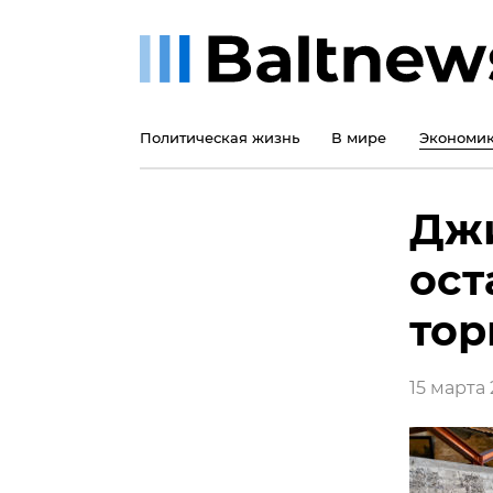
Политическая жизнь
В мире
Экономи
Джи
ост
тор
15 марта 2