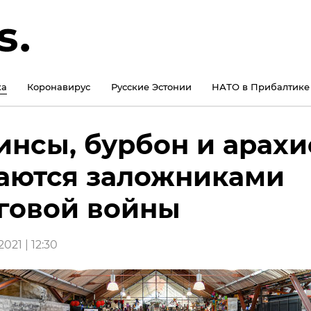
ка
Коронавирус
Русские Эстонии
НАТО в Прибалтике
нсы, бурбон и арахи
аются заложниками
говой войны
021 | 12:30