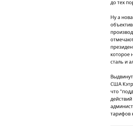
до тех по
Ну а нов
объектив
производ
отмечают
президент
которое 
сталь и 
Выдвинут
США Кэтр
что "под
действий
админист
тарифов 