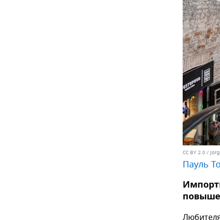
CC BY 2.0
/
Jorg
Пауль Т
Импорт
повышен
Любителя