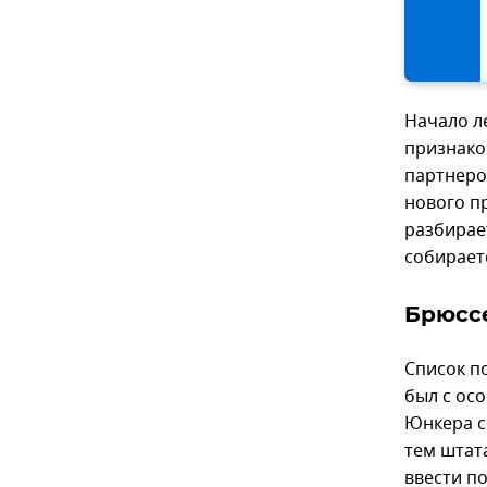
Начало л
признако
партнеро
нового п
разбирае
собирает
Брюссе
Список п
был с ос
Юнкера с
тем штат
ввести п