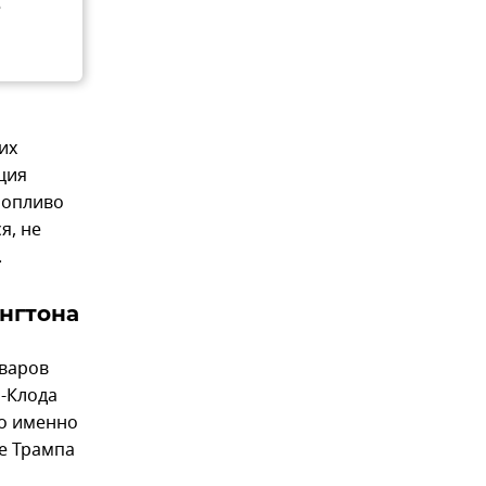
е
их
ция
ропливо
я, не
.
нгтона
оваров
-Клода
но именно
е Трампа