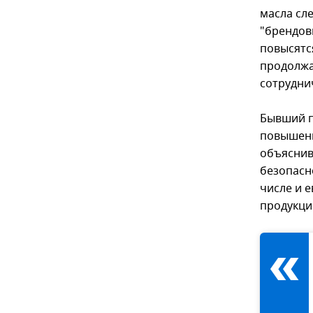
масла сл
"брендов
повысятс
продолжа
сотрудни
Бывший п
повышенн
объяснив
безопасн
числе и 
продукци