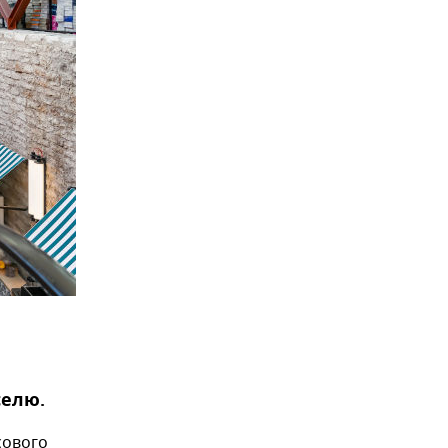
селю.
сового