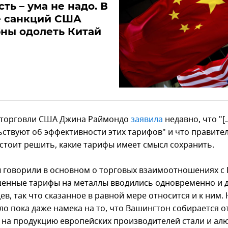
сть – ума не надо. В
е санкций США
ны одолеть Китай
 торговли США Джина Раймондо
заявила
недавно, что "[.
ьствуют об эффективности этих тарифов" и что правите
стоит решить, какие тарифы имеет смысл сохранить.
 говорили в основном о торговых взаимоотношениях с 
енные тарифы на металлы вводились одновременно и 
в, так что сказанное в равной мере относится и к ним. 
ло пока даже намека на то, что Вашингтон собирается 
на продукцию европейских производителей стали и ал