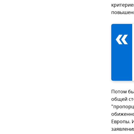
критерие
повышенн
Потом бы
общей ст
"пропорц
обиженно
Европы. 
заявлени