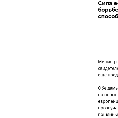
Сила е
борьб
способ
Министр
свидетел
еще пред
Обе дамы
но повыш
европейце
прозвуча
пошлины 