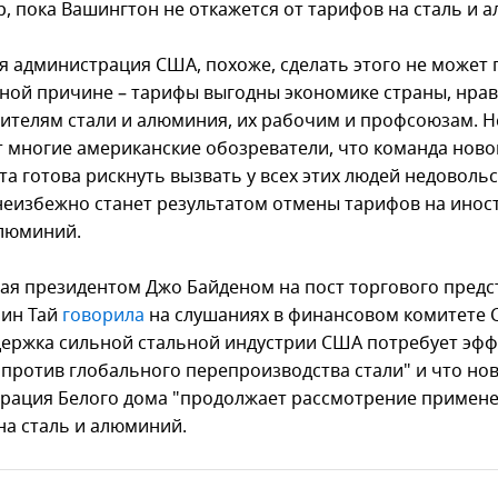
р, пока Вашингтон не откажется от тарифов на сталь и 
ая администрация США, похоже, сделать этого не может 
ной причине – тарифы выгодны экономике страны, нрав
ителям стали и алюминия, их рабочим и профсоюзам. Н
 многие американские обозреватели, что команда ново
а готова рискнуть вызвать у всех этих людей недовольс
неизбежно станет результатом отмены тарифов на ино
алюминий.
ая президентом Джо Байденом на пост торгового предс
ин Тай
говорила
на слушаниях в финансовом комитете С
держка сильной стальной индустрии США потребует эф
 против глобального перепроизводства стали" и что но
рация Белого дома "продолжает рассмотрение примен
на сталь и алюминий.