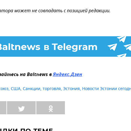
втора может не совпадать с позицией редакции.
айтесь на Baltnews в
Яндекс.Дзен
союз
,
США
,
Санкции
,
торговля
,
Эстония
,
Новости Эстонии сегод
ЫЛКИ ПО ТЕМЕ