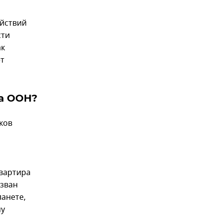
ействий
сти
ак
ет
за ООН?
ков
вартира
изван
ланете,
му