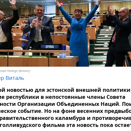
nian Foreign Ministry
р Виталь
й новостью для эстонской внешней политики
е республики в непостоянные члены Совета
сности Организации Объединенных Наций. По
еское событие. Но на фоне весенних предвыб
правительственного каламбура и противоречи
голливудского фильма эта новость пока остае