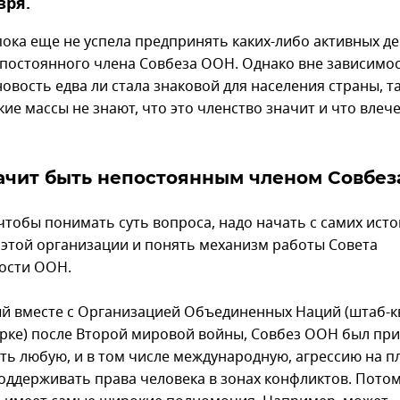
зря.
пока еще не успела предпринять каких-либо активных д
епостоянного члена Совбеза ООН. Однако вне зависимо
новость едва ли стала знаковой для населения страны, т
ие массы не знают, что это членство значит и что влеч
ачит быть непостоянным членом Совбе
 чтобы понимать суть вопроса, надо начать с самих исто
 этой организации и понять механизм работы Совета
ости ООН.
й вместе с Организацией Объединенных Наций (штаб-к
рке) после Второй мировой войны, Совбез ООН был пр
ть любую, и в том числе международную, агрессию на п
поддерживать права человека в зонах конфликтов. Пото