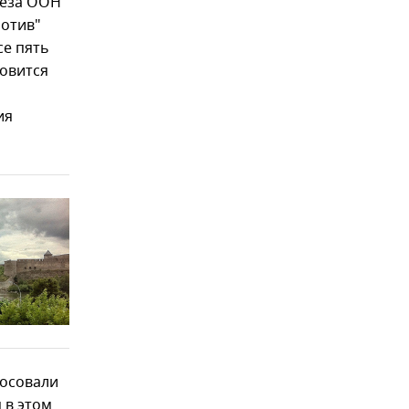
беза ООН
ротив"
се пять
овится
ия
лосовали
 в этом