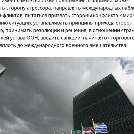
а имеет самые широкие полномочия. Например, может
ть сторону-агрессора, направлять международных наб
онфликтов, пытаться призвать стороны конфликта к ми
ию ситуации, устанавливать принципы прихода сторон
ию, принимать резолюции и решения, в отношении стра
лей устава ООН, вводить санкции, начиная от торговог
 вплоть до международного военного вмешательства.