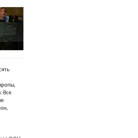
сять
вропы,
. Все
ые
он,