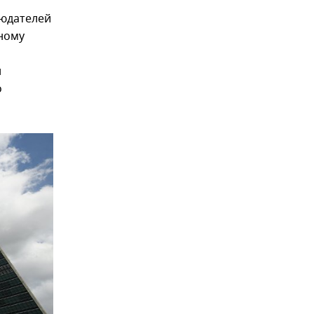
людателей
рному
н
о