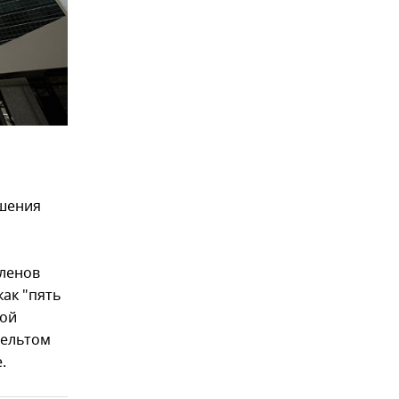
ешения
членов
как "пять
вой
вельтом
.