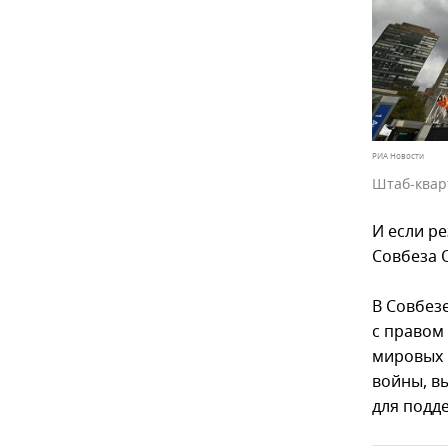
РИА Новости
Штаб-квар
И если р
Совбеза 
В Совбезе
с правом 
мировых 
войны, в
для подд