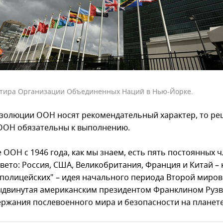
тира Организации Объединенных Наций в Нью-Йорке.
езолюции ООН носят рекомендательный характер, то р
ООН обязательны к выполнению.
 ООН с 1946 года, как мы знаем, есть пять постоянных 
вето: Россия, США, Великобритания, Франция и Китай – 
полицейских" – идея начального периода Второй миро
ыдвинутая американским президентом Франклином Руз
ержания послевоенного мира и безопасности на планете