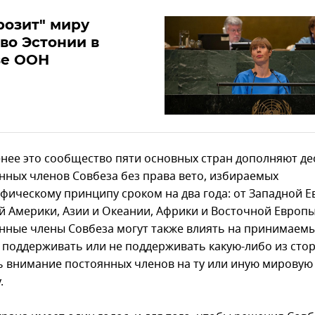
розит" миру
во Эстонии в
зе ООН
енее это сообщество пяти основных стран дополняют де
нных членов Совбеза без права вето, избираемых
афическому принципу сроком на два года: от Западной Е
й Америки, Азии и Океании, Африки и Восточной Европы
нные члены Совбеза могут также влиять на принимаем
 поддерживать или не поддерживать какую-либо из стор
 внимание постоянных членов на ту или иную мировую
.