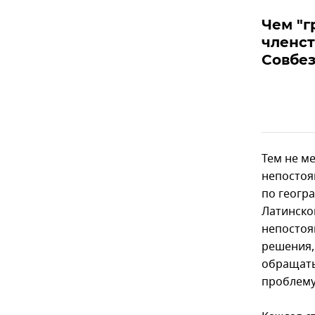
Чем "г
членст
Совбе
Тем не м
непостоя
по геогр
Латинско
непостоя
решения,
обращать
проблему