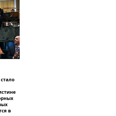
 стало
истине
орных
вых
тся в