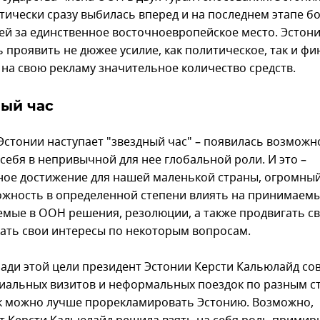
ктически сразу выбилась вперед и на последнем этапе б
ей за единственное восточноевропейское место. Эстон
 проявить не дюжее усилие, как политическое, так и фи
 на свою рекламу значительное количество средств.
ый час
 Эстонии наступает "звездный час" – появилась возможн
себя в непривычной для нее глобальной роли. И это –
ное достижение для нашей маленькой страны, огромный
ожность в определенной степени влиять на принимаемы
мые в ООН решения, резолюции, а также продвигать св
вать свои интересы по некоторым вопросам.
ади этой цели президент Эстонии Керсти Кальюлайд с
иальных визитов и неформальных поездок по разным с
к можно лучше прорекламировать Эстонию. Возможно,