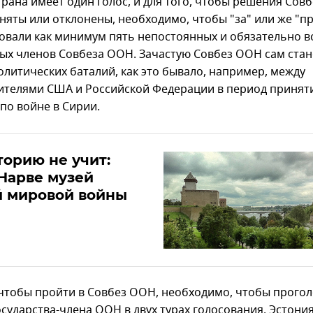
трана имеет один голос, и для того, чтобы решения Сов
няты или отклонены, необходимо, чтобы "за" или же "п
овали как минимум пять непостоянных и обязательно в
ых членов Совбеза ООН. Зачастую Совбез ООН сам стан
олитических баталий, как это бывало, например, между
ителями США и Российской Федерации в период принят
по войне в Сирии.
торию не учит:
Нарве музей
й мировой войны
 чтобы пройти в Совбез ООН, необходимо, чтобы прого
осударства-члена ООН в двух турах голосования. Эстония