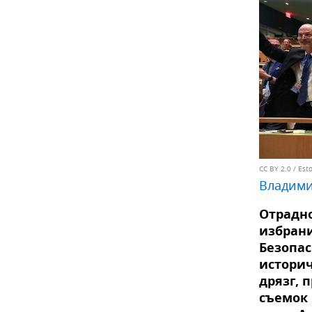
CC BY 2.0
/
Esto
Владими
Отрадно
избрани
Безопа
историч
дрязг, 
съемок 