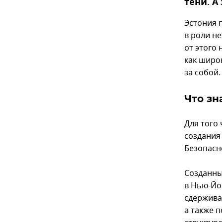
тени. А 
Эстония 
в роли н
от этого 
как широк
за собой.
Что зн
Для того
создания
Безопасн
Созданны
в Нью-Йо
сдержива
а также 