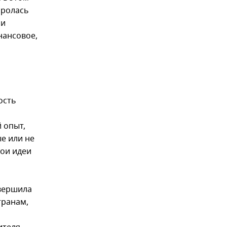
оролась
ии
нансовое,
ость
 опыт,
е или не
ои идеи
овершила
транам,