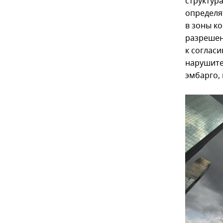
структур
определя
в зоны к
разрешен
к соглас
нарушите
эмбарго,