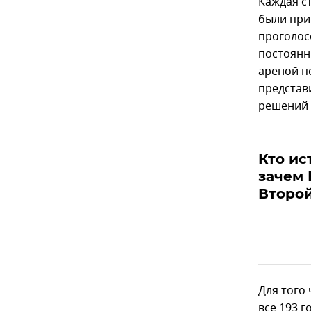
Каждая с
были при
проголос
постоянн
ареной п
представ
решений 
Кто ис
зачем 
Второ
Для того
все 193 г