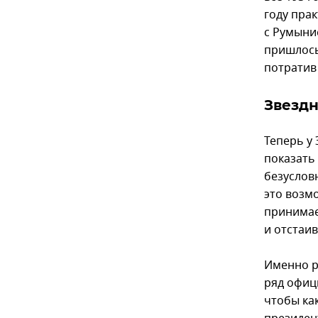
году пра
с Румыни
пришлось
потратив
Звездн
Теперь у
показать 
безуслов
это возм
принимае
и отстаи
Именно р
ряд офиц
чтобы ка