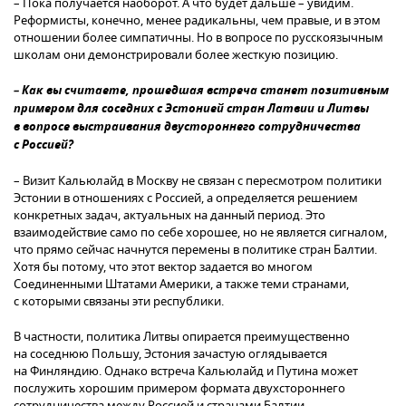
– Пока получается наоборот. А что будет дальше – увидим.
Реформисты, конечно, менее радикальны, чем правые, и в этом
отношении более симпатичны. Но в вопросе по русскоязычным
школам они демонстрировали более жесткую позицию.
– Как вы считаете, прошедшая встреча станет позитивным
примером для соседних с Эстонией стран Латвии и Литвы
в вопросе выстраивания двустороннего сотрудничества
с Россией?
– Визит Кальюлайд в Москву не связан с пересмотром политики
Эстонии в отношениях с Россией, а определяется решением
конкретных задач, актуальных на данный период. Это
взаимодействие само по себе хорошее, но не является сигналом,
что прямо сейчас начнутся перемены в политике стран Балтии.
Хотя бы потому, что этот вектор задается во многом
Соединенными Штатами Америки, а также теми странами,
с которыми связаны эти республики.
В частности, политика Литвы опирается преимущественно
на соседнюю Польшу, Эстония зачастую оглядывается
на Финляндию. Однако встреча Кальюлайд и Путина может
послужить хорошим примером формата двухстороннего
сотрудничества между Россией и странами Балтии.