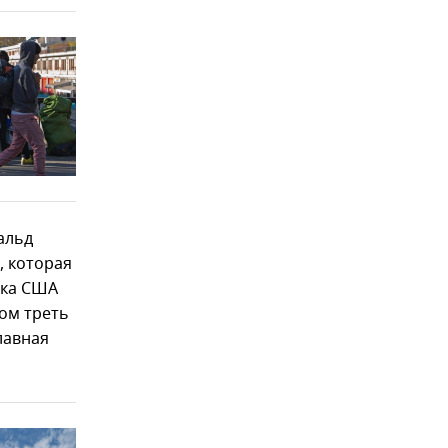
альд
, которая
ска США
том треть
лавная