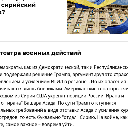
 сирийский
к?
театра военных действий
емократы, как из Демократической, так и Республиканск
не поддержали решение Трампа, аргументируя это страх
овлением и усилением ИГИЛ в регионе". Но их опасения
ичиваются лишь боевиками. Американские сенаторы счи
ходом из Сирии США укрепят позиции России, Ирана и
го тирана" Башара Асада. По сути Трамп отступился
альных требований в виде отставки Асада и усиления ку
трядов, то есть буквально "отдал" Сирию. На войне, как
е, самое важное – вовремя уйти.