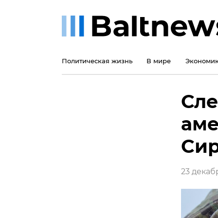
Политическая жизнь
В мире
Экономи
Сле
аме
Сир
23 декабр