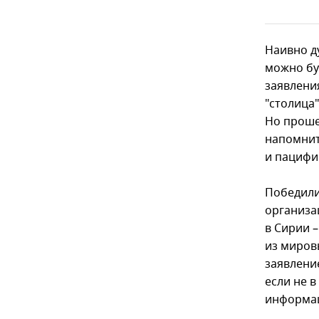
Наивно д
можно бу
заявлени
"столица"
Но проше
напомнит
и пацифи
Победили
организац
в Сирии –
из миров
заявлени
если не в
информа