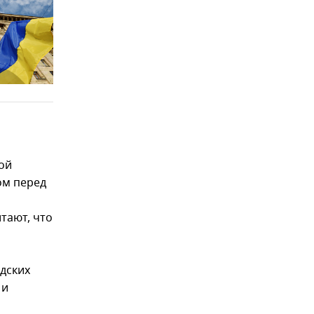
ой
ом перед
тают, что
рдских
 и