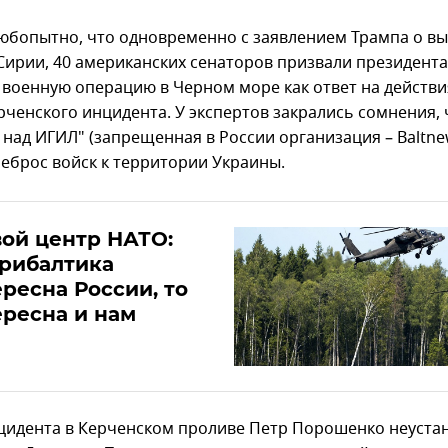
юбопытно, что одновременно с заявлением Трампа о в
 Сирии, 40 американских сенаторов призвали президент
 военную операцию в Черном море как ответ на действи
рченского инцидента. У экспертов закрались сомнения, 
 над ИГИЛ" (запрещенная в России организация – Baltne
реброс войск к территории Украины.
ой центр НАТО:
рибалтика
ресна России, то
ресна и нам
цидента в Керченском проливе Петр Порошенко неуста