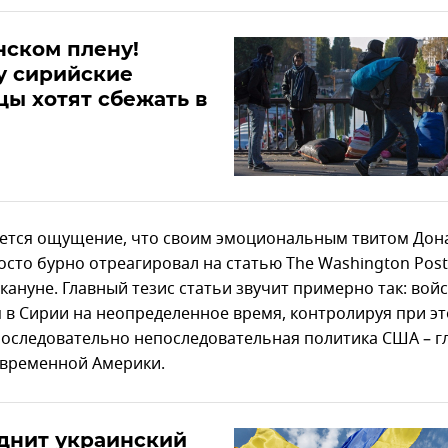
нском плену!
у сирийские
ы хотят сбежать в
ется ощущение, что своим эмоциональным твитом Дон
осто бурно отреагировал на статью The Washington Post
кануне. Главный тезис статьи звучит примерно так: вой
я в Сирии на неопределенное время, контролируя при э
Последовательно непоследовательная политика США – г
временной Америки.
днит украинский