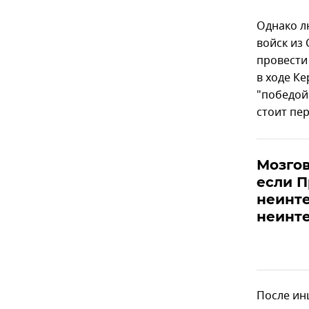
Однако л
войск из
провести
в ходе Ке
"победой
стоит пе
Мозгов
если П
неинте
неинте
После ин