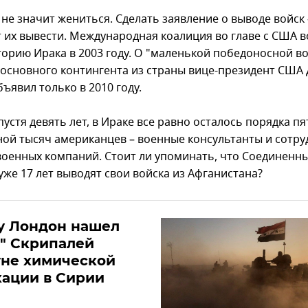
не значит жениться. Сделать заявление о выводе войск 
т их вывести. Международная коалиция во главе с США 
торию Ирака в 2003 году. О "маленькой победоносной в
 основного контингента из страны вице-президент США
ъявил только в 2010 году.
пустя девять лет, в Ираке все равно осталось порядка пя
ной тысяч американцев – военные консультанты и сотру
военных компаний. Стоит ли упоминать, что Соединенн
уже 17 лет выводят свои войска из Афганистана?
у Лондон нашел
" Скрипалей
уне химической
ации в Сирии