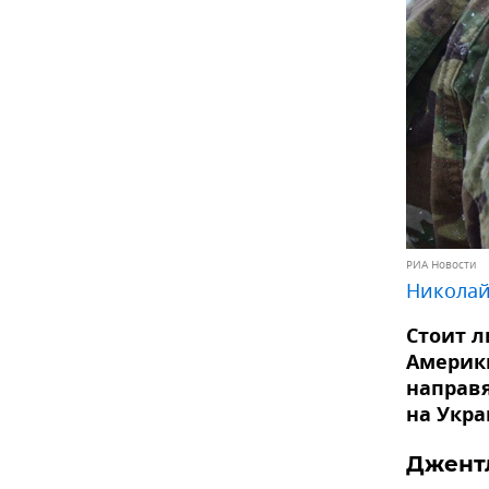
РИА Новости
Николай
Стоит л
Америки
направя
на Укра
Джент