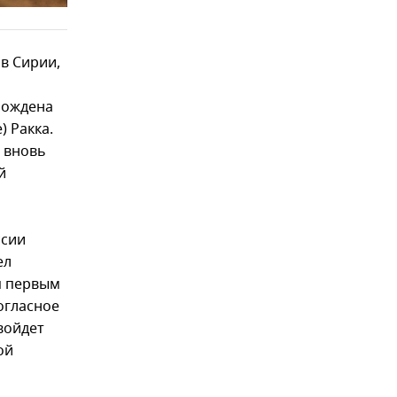
в Сирии,
обождена
) Ракка.
а вновь
й
ссии
ел
мп первым
огласное
войдет
ой