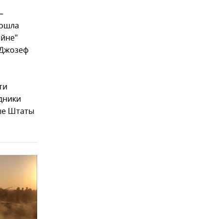
–
вошла
ойне"
 Джозеф
ти
дники
ые Штаты