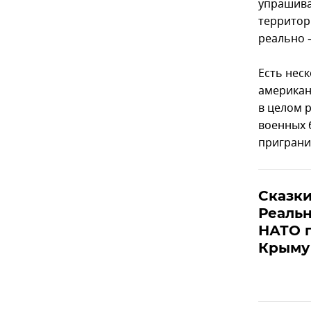
упрашива
территор
реально 
Есть нес
американ
в целом 
военных б
приграни
Сказки
Реальн
НАТО п
Крыму