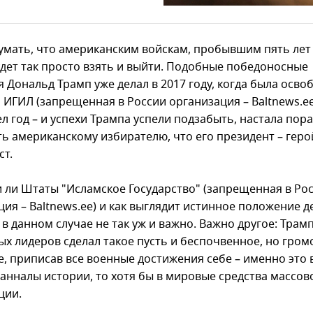
умать, что американским войскам, пробывшим пять лет 
дет так просто взять и выйти. Подобные победоносные
я Дональд Трамп уже делал в 2017 году, когда была осв
 ИГИЛ (запрещенная в России организация – Baltnews.ee
л год – и успехи Трампа успели подзабыть, настала пор
ь американскому избирателю, что его президент – геро
ст.
 ли Штаты "Исламское Государство" (запрещенная в Ро
ия – Baltnews.ee) и как выглядит истинное положение д
 в данном случае не так уж и важно. Важно другое: Тра
ых лидеров сделал такое пусть и беспочвенное, но гром
е, приписав все военные достижения себе – именно это 
 анналы истории, то хотя бы в мировые средства массов
ции.