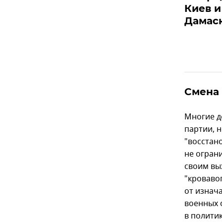
Киев и
Дамас
Смена 
Многие д
партии, 
"восстан
не огран
своим вы
"кроваво
от изнач
военных о
в политик