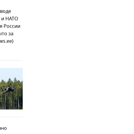
ыводе
а и НАТО
я России
что за
ws.ee)
нно