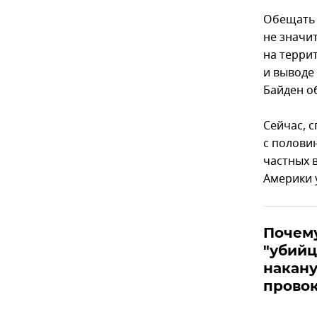
Обещать 
не значи
на терри
и выводе
Байден об
Сейчас, с
с полови
частных 
Америки 
Почем
"убийц
накан
провок