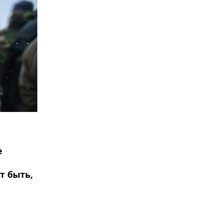
е
т быть,