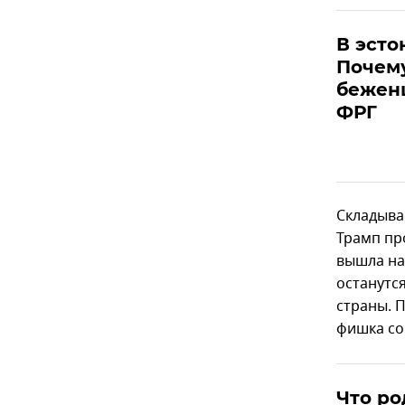
В эсто
Почем
беженц
ФРГ
Складыва
Трамп пр
вышла на
останутс
страны. 
фишка со
Что ро