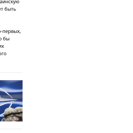
раинскую
ет быть
о-первых,
о бы
их
ого