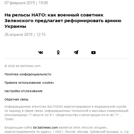
07 февраля 2019 | 19:00
На рельсы НАТО: как военный советник
Зеленского предлагает реформировать армию
Украины
26 апреля 2019 | 12:15
© 2026 ee.baltnews.com
Политика конфиденциальности
Правила использования «cookie»
Настройки отслеживания
Обратная связь
Информационное агентство BALTNEWS зарегистрировано в Федеральной службе
по надзору в сфере связи, информационных технологий и массовых коммуникаций
(Роскомнадзор) 17 августа 2018 г. Свидетельство о регистрации ИА № ФС 77 -
73480
Владельцем сайта
ee.baltnews.com
является МИА «Россия сегодня»,
зарегистрированное по адресу: 119021, Россия, Москва, Зубовский бульвар, 4, стр.