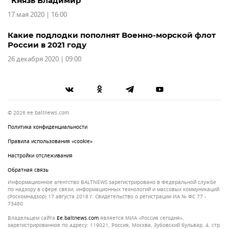
"Князь Владимир"
17 мая 2020 | 16:00
Какие подлодки пополнят Военно-морской флот
России в 2021 году
26 декабря 2020 | 09:00
© 2026 ee.baltnews.com
Политика конфиденциальности
Правила использования «cookie»
Настройки отслеживания
Обратная связь
Информационное агентство BALTNEWS зарегистрировано в Федеральной службе
по надзору в сфере связи, информационных технологий и массовых коммуникаций
(Роскомнадзор) 17 августа 2018 г. Свидетельство о регистрации ИА № ФС 77 -
73480
Владельцем сайта
ee.baltnews.com
является МИА «Россия сегодня»,
зарегистрированное по адресу: 119021, Россия, Москва, Зубовский бульвар, 4, стр.