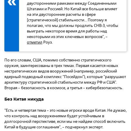
двусторонними рамками между Соединенными
Штатами и Россией. Но Китай все больше влияет
на эти двусторонние расчеты в сфере
[стратегической] стабильности... Поэтому я
полагаю, что мы должны продлить СНВ-3, чтобы
выиграть некоторое время для работы над
некоторыми из этих ключевых вопросов", –
отметил
Роуз.
По его словам, США, помимо собственно стратегического
оружия, заинтересованы в трех темах. Первая касается новых
нестратегических видов вооружений (например, российский
ядерный подводный комплекс "Посейдон"), которые "разрушают
архитектуру стратегической стабильности между РФ и США".
Вторая – безопасность в космосе, а третья – кибербезопасность.
Без Китая никуда
"Есть и четвертая тема – это новые игроки вроде Китая. Не думаю,
что контроль над вооружениями будет устойчивым в
долгосрочной перспективе, если мы не найдем способ включить
Китай в будущие соглашения", – подчеркнул эксперт.