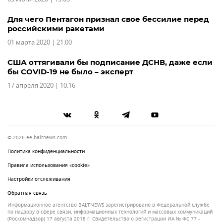
Для чего Пентагон признал свое бессилие перед
российскими ракетами
01 марта 2020 | 21:00
США оттягивали бы подписание ДСНВ, даже если
бы COVID-19 не было – эксперт
17 апреля 2020 | 10:16
© 2026 ee.baltnews.com
Политика конфиденциальности
Правила использования «cookie»
Настройки отслеживания
Обратная связь
Информационное агентство BALTNEWS зарегистрировано в Федеральной службе
по надзору в сфере связи, информационных технологий и массовых коммуникаций
(Роскомнадзор) 17 августа 2018 г. Свидетельство о регистрации ИА № ФС 77 -