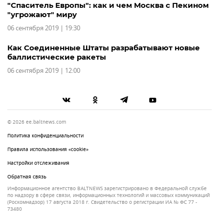
"Спаситель Европы": как и чем Москва с Пекином
"угрожают" миру
06 сентября 2019 | 19:30
Как Соединенные Штаты разрабатывают новые
баллистические ракеты
06 сентября 2019 | 12:00
© 2026 ee.baltnews.com
Политика конфиденциальности
Правила использования «cookie»
Настройки отслеживания
Обратная связь
Информационное агентство BALTNEWS зарегистрировано в Федеральной службе
по надзору в сфере связи, информационных технологий и массовых коммуникаций
(Роскомнадзор) 17 августа 2018 г. Свидетельство о регистрации ИА № ФС 77 -
73480