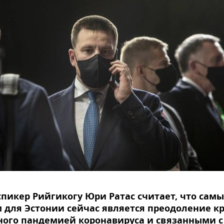
пикер Рийгикогу Юри Ратас считает, что сам
для Эстонии сейчас является преодоление кр
ого пандемией коронавируса и связанными с