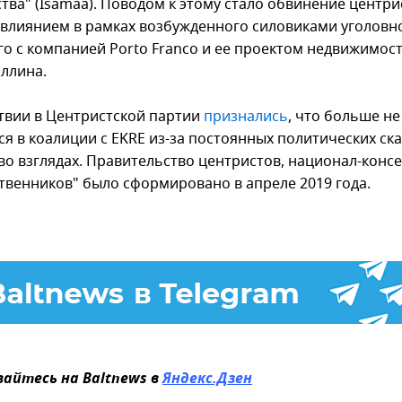
тва" (Isamaa). Поводом к этому стало обвинение центри
 влиянием в рамках возбужденного силовиками уголовно
го с компанией Porto Franco и ее проектом недвижимост
аллина.
твии в Центристской партии
признались
, что больше не
ся в коалиции с EKRE из-за постоянных политических ск
во взглядах. Правительство центристов, национал-конс
ственников" было сформировано в апреле 2019 года.
айтесь на Baltnews в
Яндекс.Дзен