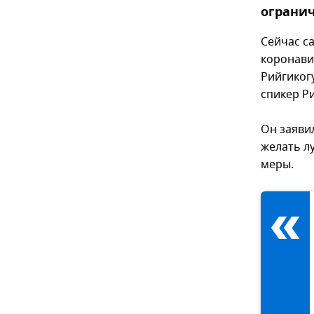
ограни
Сейчас с
коронави
Рийгикогу
спикер Р
Он заяви
желать л
меры.