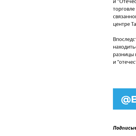
и "Отечес
торговле
связанно
центре Т
Впоследс
находить
разницы 
и "отече
Подписыв