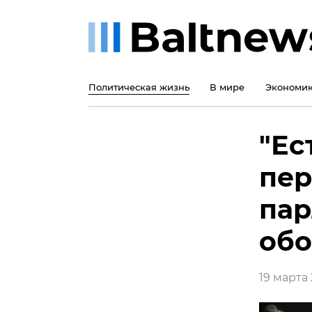
Политическая жизнь
В мире
Экономи
"Ес
пер
пар
обо
19 марта 2