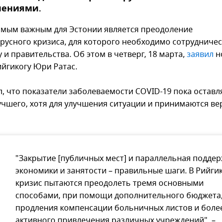
чениями.
амым важным для Эстонии является преодоление
русного кризиса, для которого необходимо сотрудниче
 и правительства. Об этом в четверг, 18 марта,
заявил
н
ийгикогу Юри Ратас.
л, что показатели заболеваемости COVID-19 пока остав
учшего, хотя для улучшения ситуации и принимаются в
"Закрытие [публичных мест] и параллельная подде
экономики и занятости – правильные шаги. В Рийги
кризис пытаются преодолеть тремя основными
способами, при помощи дополнительного бюджета
продления компенсации больничных листов и боле
активного привлечения различных учреждений", –