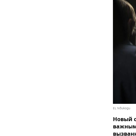
EL Nõukogu
Новый с
важным 
вызванн