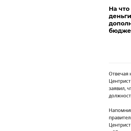
На что
деньги
допол
бюдже
Отвечая н
Центрист
заявил, ч
должност
Напомним,
правител
Центрист