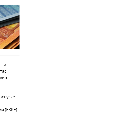
сли
тас
авив
оспуске
и (EKRE)