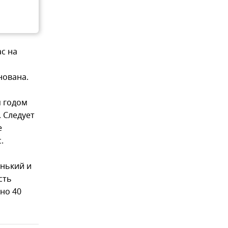
с на
нована.
м годом
. Следует
е
.
енький и
сть
но 40