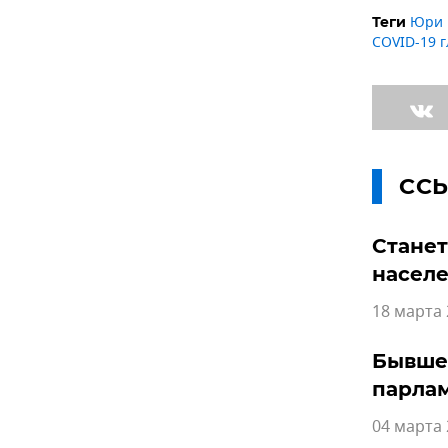
Юри 
Теги
COVID-19 
СС
Станет
насел
18 марта 
Бывшег
парла
04 марта 