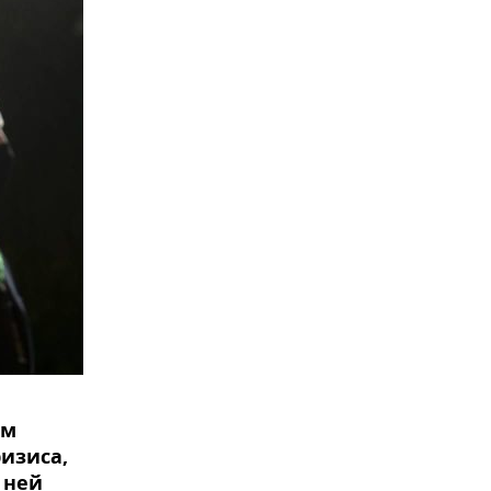
ым
изиса,
 ней