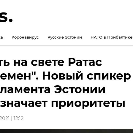
ка
Коронавирус
Русские Эстонии
НАТО в Прибалтике
ть на свете Ратас
емен". Новый спикер
ламента Эстонии
значает приоритеты
021 | 12:12