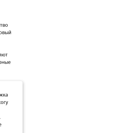
ство
овый
ляют
ерные
ржка
когу
,
е