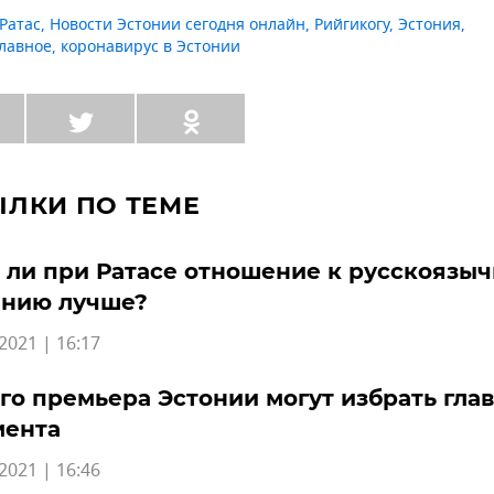
Ратас
,
Новости Эстонии сегодня онлайн
,
Рийгикогу
,
Эстония
,
главное
,
коронавирус в Эстонии
ЫЛКИ ПО ТЕМЕ
 ли при Ратасе отношение к русскоязы
ению лучше?
2021 | 16:17
о премьера Эстонии могут избрать гла
мента
2021 | 16:46