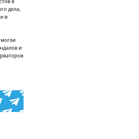
стов в
го дела,
и в
 могли
андалов и
ерваторов