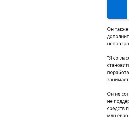
Он также
дополнит
непрозра
"Я согла
становитс
поработа
занимает
Он не со
не подде
средств 
млн евро