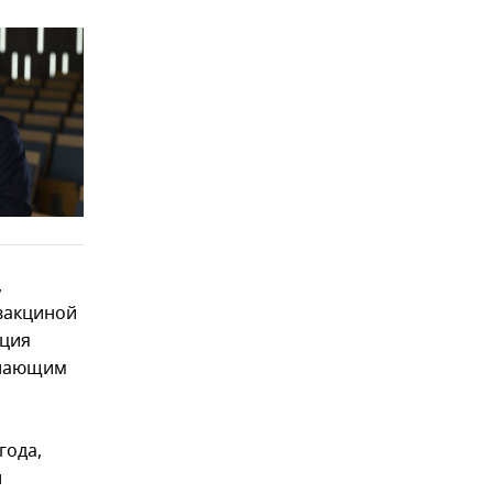
,
вакциной
ация
елающим
года,
л