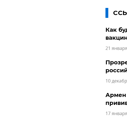
СС
Как бу
вакцин
21 января
Прозре
россий
10 декабр
Армен 
привив
17 января