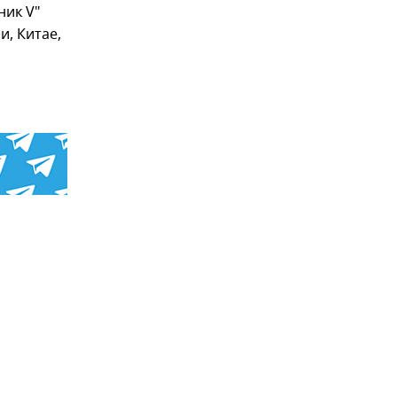
ник V"
, Китае,