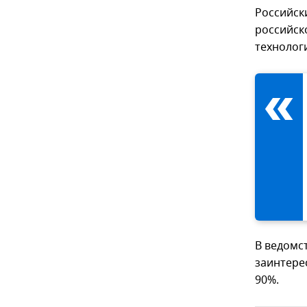
Российск
российск
технолог
В ведомс
заинтере
90%.