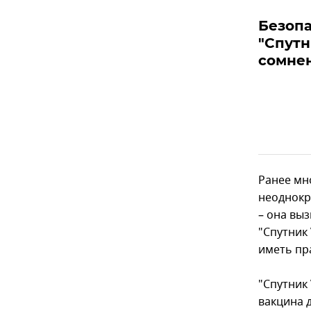
Безоп
"Спутн
сомнен
Ранее мн
неоднок
– она вы
"Спутник
иметь пр
"Спутник 
вакцина 