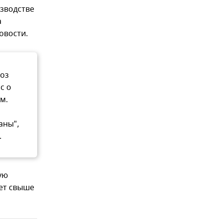
зводстве
а
овости.
оз
с о
м.
аны",
.
ую
яет свыше