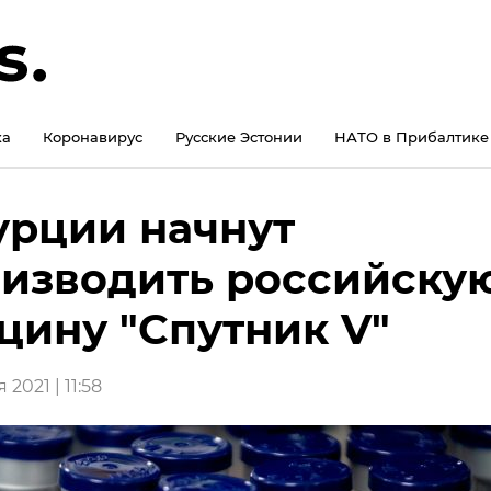
ка
Коронавирус
Русские Эстонии
НАТО в Прибалтике
урции начнут
изводить российску
цину "Спутник V"
 2021 | 11:58