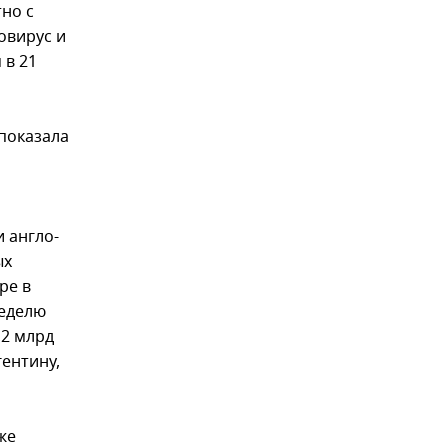
но с
овирус и
 в 21
 показала
 англо-
ых
ре в
неделю
,2 млрд
гентину,
же