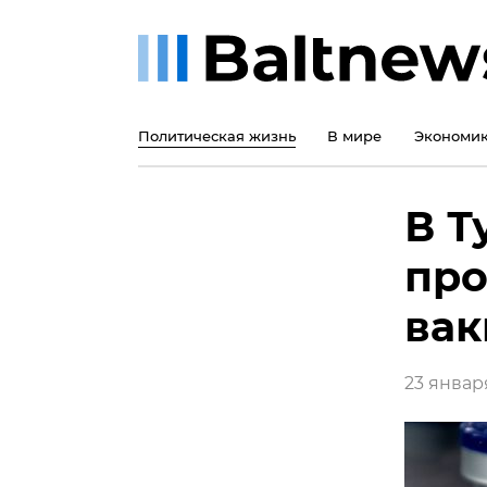
Политическая жизнь
В мире
Экономи
В Т
про
вак
23 января