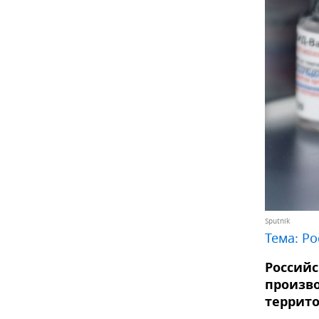
Sputnik
Тема:
Ро
Российс
произво
террито