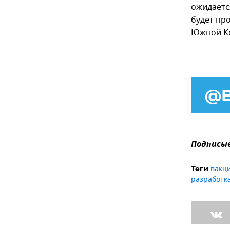
ожидаетс
будет пр
Южной Ко
Подписыв
вакц
Теги
разработк