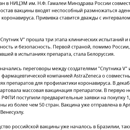
ан в НИЦЭМ им. Н.Ф. Гамалеи Минздрава России совмест
состав вакцины входят неспособный размножаться аден
 коронавируса. Прививка ставится дважды с интервалом
"Спутник V" прошла три этапа клинических испытаний и
ность и безопасность. Первой страной, помимо России,
авшей в испытаниях препарата, стала Белоруссия.
 начались переговоры между создателями "Спутника V" и
 фармацевтической компанией AstraZeneca о совместн
ях препаратов для профилактики коронавируса. В декаб
тартовала массовая вакцинация препаратом. В первую 
в РФПИ поступили предварительные заявки на покупку 1
ны из более чем 50 стран. Вакцина уже отправлена в Ар
 Венесуэлу.
ство российской вакцины уже началось в Бразилии, так