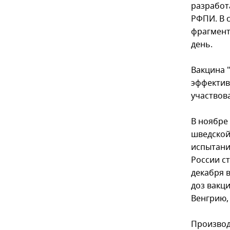
разработ
РФПИ. В 
фрагмент
день.
Вакцина 
эффектив
участвов
В ноябре
шведской
испытани
России с
декабря 
доз вакци
Венгрию,
Производ