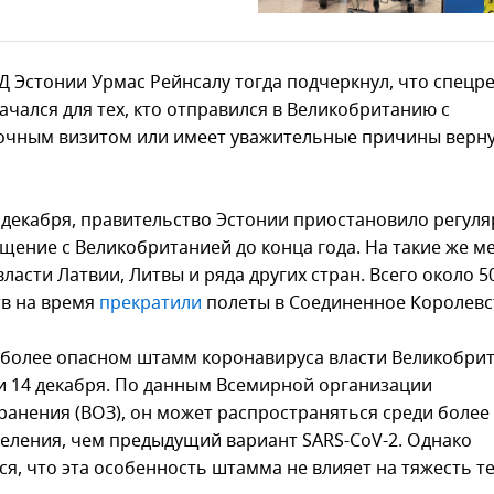
Д Эстонии Урмас Рейнсалу тогда подчеркнул, что спецр
ачался для тех, кто отправился в Великобританию с
очным визитом или имеет уважительные причины верну
0 декабря, правительство Эстонии приостановило регул
щение с Великобританией до конца года. На такие же м
ласти Латвии, Литвы и ряда других стран. Всего около 5
тв на время
прекратили
полеты в Соединенное Королевс
 более опасном штамм коронавируса власти Великобри
 14 декабря. По данным Всемирной организации
ранения (ВОЗ), он может распространяться среди боле
селения, чем предыдущий вариант SARS-CoV-2. Однако
ся, что эта особенность штамма не влияет на тяжесть т