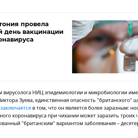
тония провела
й день вакцинации
онавируса
м вирусолога НИЦ эпидемиологии и микробиологии име
Виктора Зуева, единственная опасность "британского" 
9
заключается
в том, что он является более заразным: но
ного коронавируса при чихании может заразить троих ч
ванный "британским" вариантом заболевания – десяте