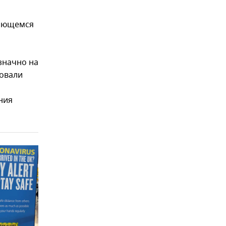
няющемся
значно на
ровали
ния