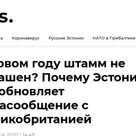
ка
Коронавирус
Русские Эстонии
НАТО в Прибалтике
овом году штамм не
ашен? Почему Эстон
обновляет
асообщение с
икобританией
я 2020 | 14:48