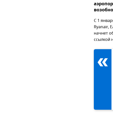
аэропор
возобно
С 1 январ
Ryanair, 
начнет о
ссылкой 