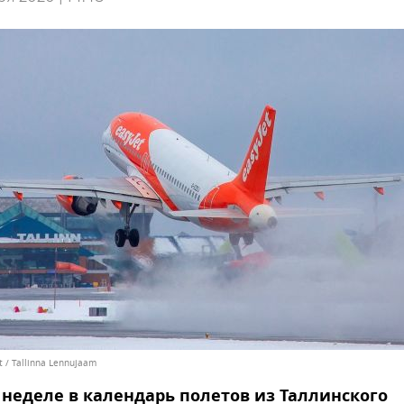
rt / Tallinna Lennujaam
 неделе в календарь полетов из Таллинского