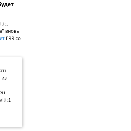
будет
tic,
иа" вновь
ет
ERR со
цать
 из
ген
ltic),