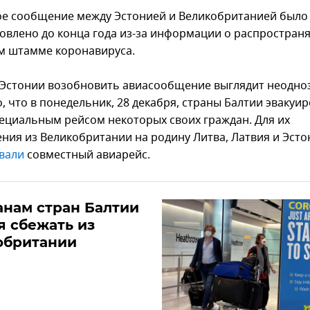
е сообщение между Эстонией и Великобританией было
овлено до конца года из-за информации о распростра
м штамме коронавируса.
Эстонии возобновить авиасообщение выглядит неодно
, что в понедельник, 28 декабря, страны Балтии эвакуи
пециальным рейсом некоторых своих граждан. Для их
ния из Великобритании на родину Литва, Латвия и Эсто
вали
совместный авиарейс.
нам стран Балтии
я сбежать из
обритании