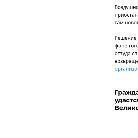
Воздушно
приостан
там ново
Решение 
фоне того
оттуда с
возвраще
организо
Гражда
удастс
Велик