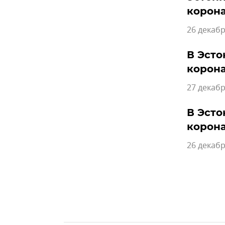
корон
26 декабр
В Эсто
корон
27 декабр
В Эсто
корон
26 декабр