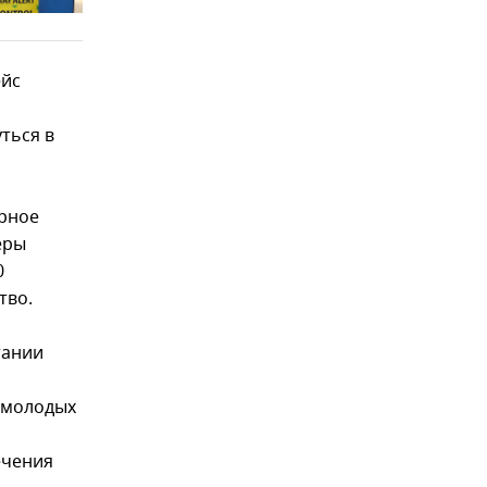
ейс
ться в
ярное
еры
0
тво.
тании
е молодых
ечения