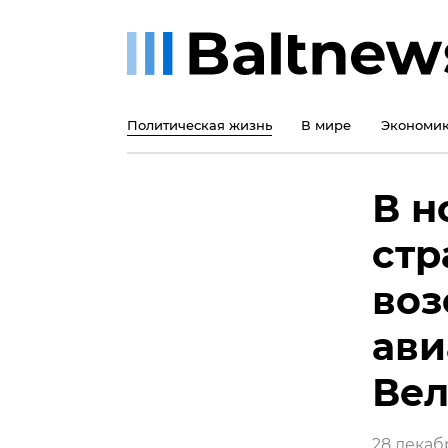
Политическая жизнь
В мире
Экономи
В н
стр
воз
ави
Вел
28 декабр