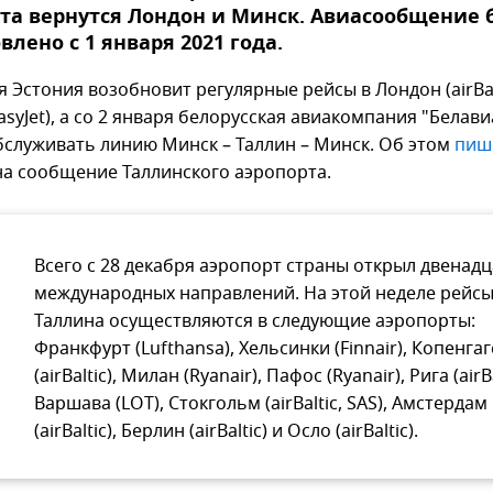
та вернутся Лондон и Минск. Авиасообщение 
влено с 1 января 2021 года.
я Эстония возобновит регулярные рейсы в Лондон (airBal
EasyJet), а со 2 января белорусская авиакомпания "Белав
бслуживать линию Минск – Таллин – Минск. Об этом
пиш
на сообщение Таллинского аэропорта.
Всего с 28 декабря аэропорт страны открыл двенад
международных направлений. На этой неделе рейсы
Таллина осуществляются в следующие аэропорты:
Франкфурт (Lufthansa), Хельсинки (Finnair), Копенга
(airBaltic), Милан (Ryanair), Пафос (Ryanair), Рига (airBa
Варшава (LOT), Стокгольм (airBaltic, SAS), Амстердам
(airBaltic), Берлин (airBaltic) и Осло (airBaltic).