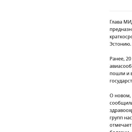
Глава МИ
предназн
краткоср
Эстонию.
Ранее, 2
авиасооб
пошли и в
государс
О новом,
сообщили
здравоох
групп на
отмечает