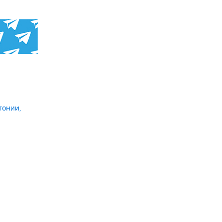
стонии
,