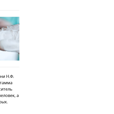
ни Н.Ф.
штамма
ситель
еловек, а
рых.