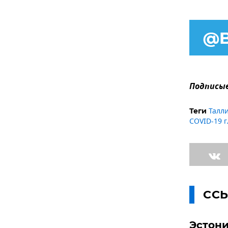
Подписыв
Талл
Теги
COVID-19 
СС
Эстони