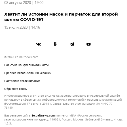
08 августа 2020 | 19:00
Хватит ли Эстонии масок и перчаток для второй
волны COVID-19?
15 июля 2020 | 14:16
© 2026 ee.baltnews.com
Политика конфиденциальности
Правила использования «cookie»
Настройки отслеживания
Обратная связь
Информационное агентство BALTNEWS зарегистрировано в Федеральной службе
по надзору в сфере связи, информационных технологий и массовых коммуникаций
(Роскомнадзор) 17 августа 2018 г. Свидетельство о регистрации ИА № ФС 77 -
73480
Владельцем сайта
ee.baltnews.com
является МИА «Россия сегодня»,
зарегистрированное по адресу: 119021, Россия, Москва, Зубовский бульвар, 4, стр.
1,2.3.