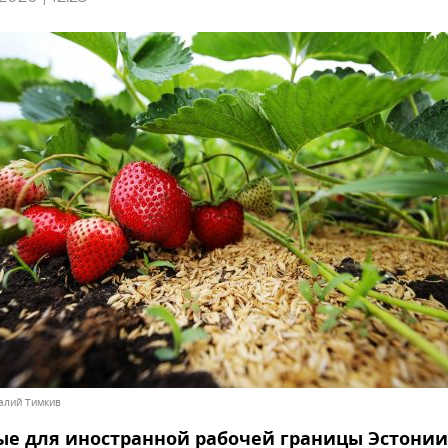
талий Тимкив
ые для иностранной рабочей границы Эстонии