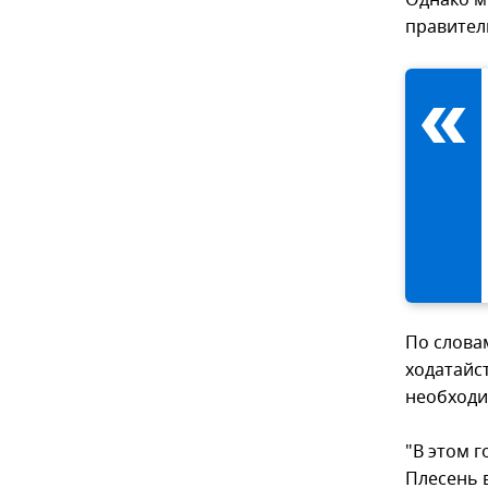
Однако м
правител
По слова
ходатайс
необходи
"В этом г
Плесень 