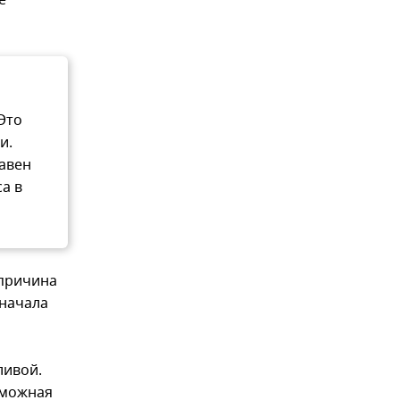
е
Это
и.
равен
а в
 причина
сначала
ливой.
зможная