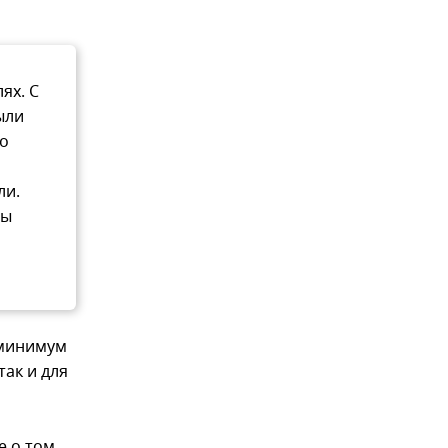
ях. С
ыли
во
ли.
ты
 минимум
так и для
 о том,