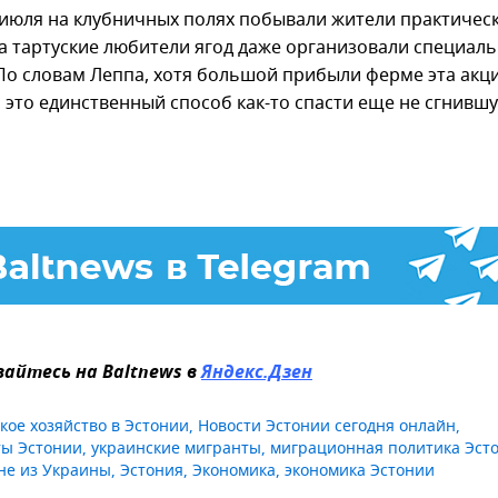
 июля на клубничных полях побывали жители практическ
 а тартуские любители ягод даже организовали специал
 По словам Леппа, хотя большой прибыли ферме эта акц
, это единственный способ как-то спасти еще не сгнивш
айтесь на Baltnews в
Яндекс.Дзен
кое хозяйство в Эстонии
,
Новости Эстонии сегодня онлайн
,
ы Эстонии
,
украинские мигранты
,
миграционная политика Эст
не из Украины
,
Эстония
,
Экономика
,
экономика Эстонии