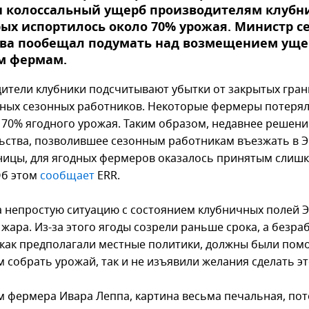
 колоссальный ущерб производителям клубни
ых испортилось около 70% урожая. Министр с
тва пообещал подумать над возмещением уще
м фермам.
ители клубники подсчитывают убытки от закрытых гран
ных сезонных работников. Некоторые фермеры потерял
70% ягодного урожая. Таким образом, недавнее решени
ьства, позволившее сезонным работникам въезжать в 
аницы, для ягодных фермеров оказалось принятым слиш
Об этом
сообщает
ERR.
а непростую ситуацию с состоянием клубничных полей 
жара. Из-за этого ягоды созрели раньше срока, а безра
 как предполагали местные политики, должны были пом
 собрать урожай, так и не изъявили желания сделать эт
м фермера Ивара Леппа, картина весьма печальная, пот