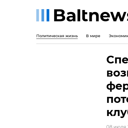
Политическая жизнь
В мире
Экономи
Спе
воз
фер
пот
клу
08 июля 2