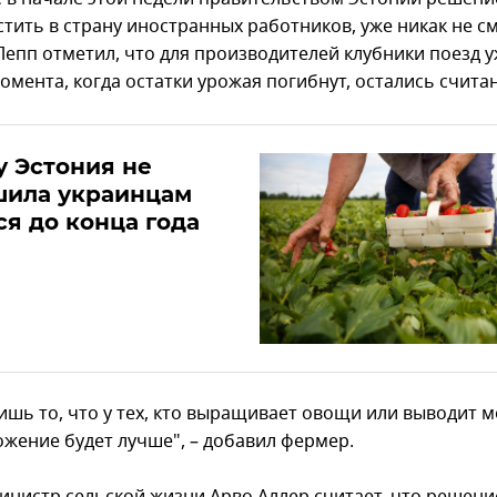
стить в страну иностранных работников, уже никак не с
Лепп отметил, что для производителей клубники поезд у
омента, когда остатки урожая погибнут, остались счита
 Эстония не
шила украинцам
ся до конца года
лишь то, что у тех, кто выращивает овощи или выводит
ожение будет лучше", – добавил фермер.