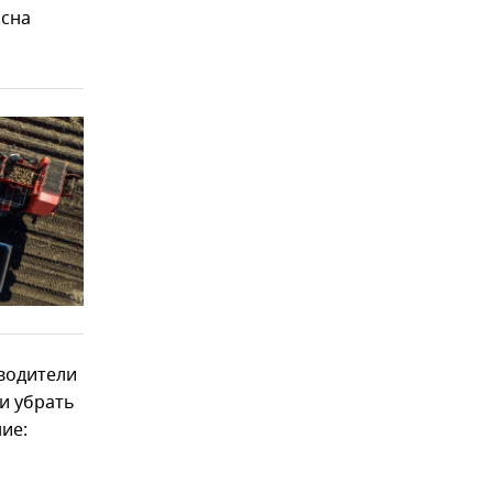
ясна
водители
и убрать
ие: