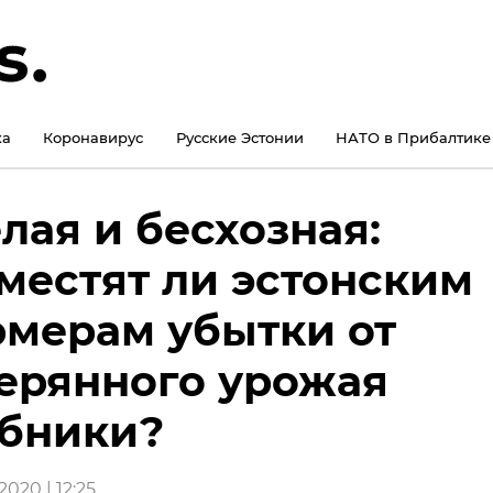
ка
Коронавирус
Русские Эстонии
НАТО в Прибалтике
лая и бесхозная:
местят ли эстонским
мерам убытки от
ерянного урожая
бники?
020 | 12:25