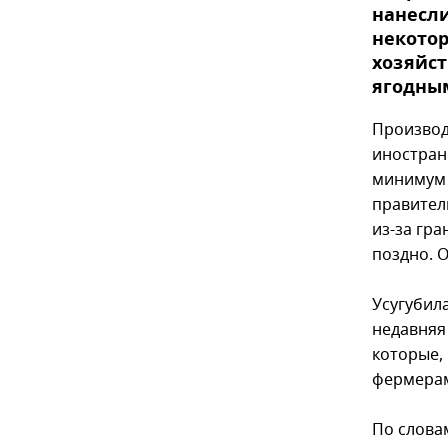
нанесли
некотор
хозяйс
ягодны
Производ
иностран
минимум 
правител
из-за гр
поздно. 
Усугубил
недавняя 
которые,
фермерам
По слова