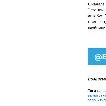
С начала
Эстонии,
автобус.
принесет
клубнику.
Подписыв
сельс
Теги
иммигрант
заробитча