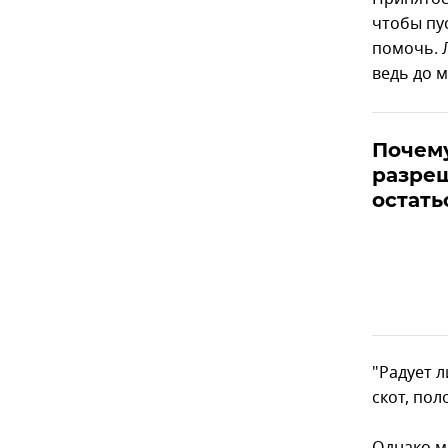
чтобы пу
помочь. 
ведь до м
Почему
разре
остать
"Радует 
скот, пол