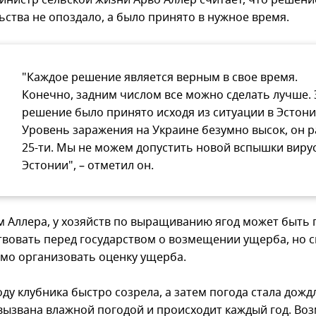
инистр сельской жизни Арво Аллер считает, что решени
ьства не опоздало, а было принято в нужное время.
"Каждое решение является верным в свое время.
Конечно, задним числом все можно сделать лучше. 
решение было принято исходя из ситуации в Эстони
Уровень заражения на Украине безумно высок, он 
25-ти. Мы не можем допустить новой вспышки вирус
Эстонии", – отметил он.
м Аллера, у хозяйств по выращиванию ягод может быть
твовать перед государством о возмещении ущерба, но 
мо организовать оценку ущерба.
оду клубника быстро созрела, а затем погода стала дожд
вызвана влажной погодой и происходит каждый год. Во