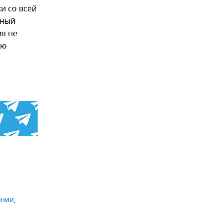
и со всей
ьный
ия не
ую
онии
,