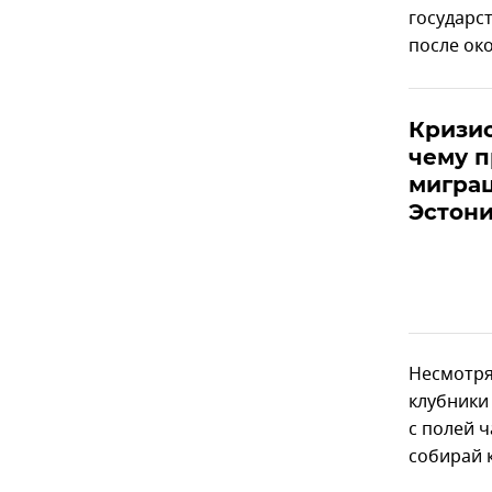
государс
после ок
Кризис
чему 
мигра
Эстон
Несмотря
клубники
с полей 
собирай к