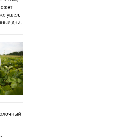
может
же ушел,
нные дни.
 молочный