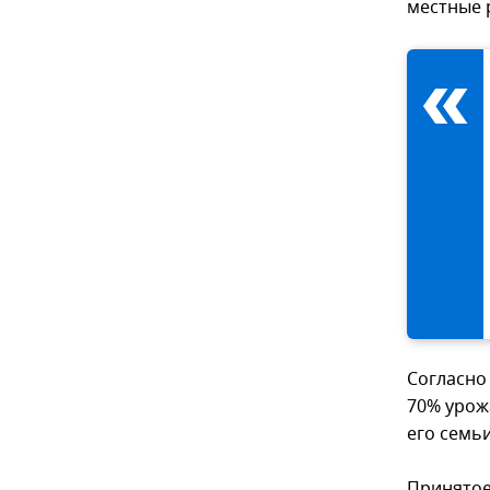
местные 
Согласно
70% урож
его семьи
Принятое